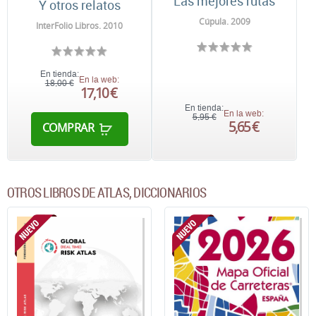
Las mejores rutas
Y otros relatos
Cúpula. 2009
InterFolio Libros. 2010
En tienda:
En la web:
18,00 €
17,10 €
En tienda:
En la web:
5,95 €
5,65 €
COMPRAR
OTROS LIBROS DE ATLAS, DICCIONARIOS