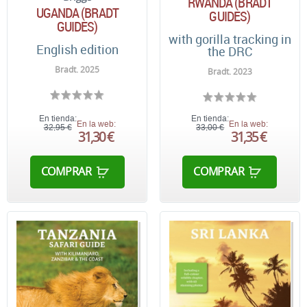
RWANDA (BRADT
UGANDA (BRADT
GUIDES)
GUIDES)
with gorilla tracking in
English edition
the DRC
Bradt. 2025
Bradt. 2023
En tienda:
En tienda:
En la web:
En la web:
32,95 €
33,00 €
31,30 €
31,35 €
COMPRAR
COMPRAR