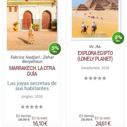
Vv. Aa.
EXPLORA EGIPTO
Fabrice Nadjari
;
Zohar
(LONELY PLANET)
Benjelloun
MARRAKECH. LA OTRA
Geoplaneta. 2026
GUÍA
Las joyas secretas de
sus habitantes
Jonglez. 2026
En tienda:
En tienda:
En la web:
En la web:
16,95 €
25,90 €
16,10 €
24,61 €