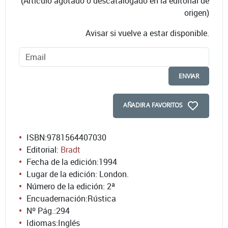
(Artículo agotado o descatalogado en la editorial de
origen)
Avisar si vuelve a estar disponible.
ENVIAR
AÑADIR A FAVORITOS
ISBN:
9781564407030
Editorial:
Bradt
Fecha de la edición:
1994
Lugar de la edición: London.
Número de la edición:
2ª
Encuadernación:
Rústica
Nº Pág.:
294
Idiomas:
Inglés