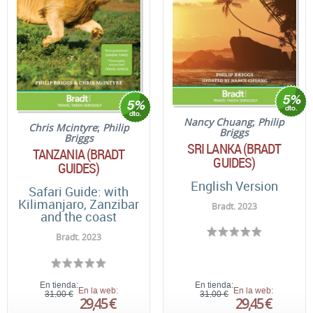
Nancy Chuang
;
Philip
Chris Mcintyre
;
Philip
Briggs
Briggs
SRI LANKA (BRADT
TANZANIA (BRADT
GUIDES)
GUIDES)
English Version
Safari Guide: with
Kilimanjaro, Zanzibar
Bradt. 2023
and the coast
Bradt. 2023
En tienda:
En tienda:
En la web:
En la web:
31,00 €
31,00 €
29,45 €
29,45 €