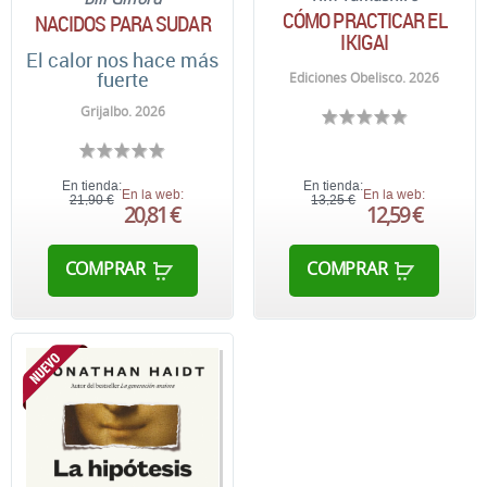
CÓMO PRACTICAR EL
NACIDOS PARA SUDAR
IKIGAI
El calor nos hace más
fuerte
Ediciones Obelisco. 2026
Grijalbo. 2026
En tienda:
En tienda:
En la web:
En la web:
21,90 €
13,25 €
20,81 €
12,59 €
COMPRAR
COMPRAR