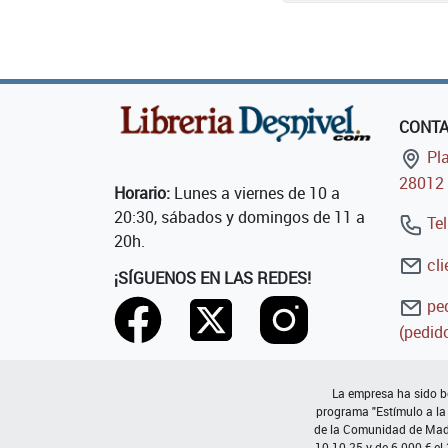
CONT
Pla
28012 
Horario:
Lunes a viernes de 10 a
20:30, sábados y domingos de 11 a
Tel
20h.
cli
¡SÍGUENOS EN LAS REDES!
ped
(pedido
La empresa ha sido be
programa "Estímulo a la
de la Comunidad de Madri
10-10-25 y de 6.000 € el