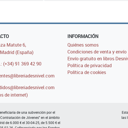
ACTO
INFORMACIÓN
za Matute 6,
Quiénes somos
Condiciones de venta y envío
Madrid (España)
Envío gratuito en libros Desni
.: (+34) 91 369 42 90
Política de privacidad
Política de cookies
entes@libreriadesnivel.com
idos@libreriadesnivel.com
s de internet)
neficiaria de una subvención por el
Esta
 Contratación de Jóvenes" en el ámbito
las 
d de 6.000 € el 30-04-25, de 5.500 € el
 25-02-26. Cofinanciada por los Fondos