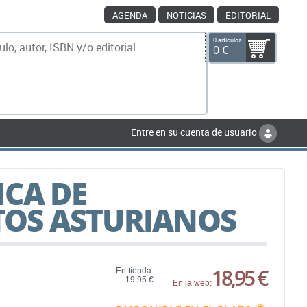
AGENDA
NOTICIAS
EDITORIAL
0 artículos
0 €
scar
Entre en su cuenta de usuario
ICA DE
OS ASTURIANOS
18,95 €
En tienda:
19,95 €
En la web: