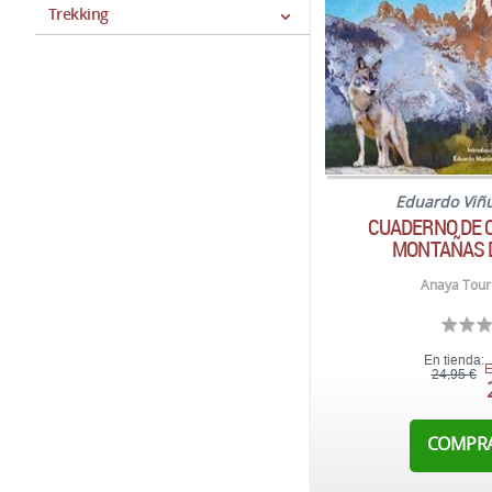
Trekking
Eduardo Viñ
CUADERNO DE 
MONTAÑAS 
Anaya Touri
En tienda:
E
24,95 €
COMPR