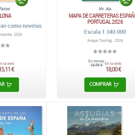
Pazos
Vv. Aa.
LONA
MAPA DE CARRETERAS ESPAÑ
PORTUGAL 2026
ran como novelas
Escala 1:340.000
rizonte. 2026
Anaya Touring . 2026
En tienda:
n la web:
En la web:
18,95 €
15,11 €
18,00 €
AR
COMPRAR