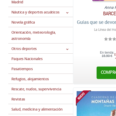
Madrid
Anna 
Náutica y deportes acuáticos
BARCE
Guías que se devo
Novela gráfica
La Línea del Ho
Orientación, meteorología,
astronomía
Otros deportes
En tienda:
E
15,90 €
Paques Nacionales
Pasatiempos
COMPR
Refugios, alojamientos
Rescate, nudos, supervivencia
Revistas
Salud, medicina y alimentación