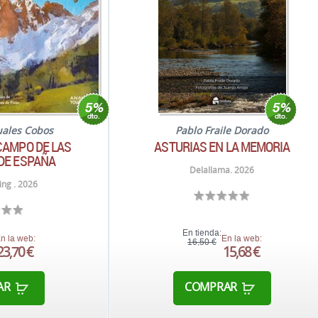
uales Cobos
Pablo Fraile Dorado
CAMPO DE LAS
ASTURIAS EN LA MEMORIA
DE ESPAÑA
Delallama. 2026
ng . 2026
En tienda:
n la web:
En la web:
16,50 €
23,70 €
15,68 €
AR
COMPRAR