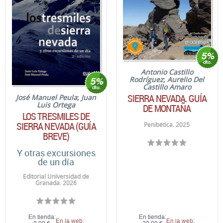
Antonio Castillo
Rodríguez
;
Aurelio Del
Castillo Amaro
SIERRA NEVADA. GUÍA
José Manuel Peula
;
Juan
Luis Ortega
DE MONTAÑA
LOS TRESMILES DE
SIERRA NEVADA (GUÍA
Penibética. 2025
BREVE)
Y otras excursiones
de un día
Editorial Universidad de
Granada. 2026
En tienda:
En tienda:
En la web:
En la web: