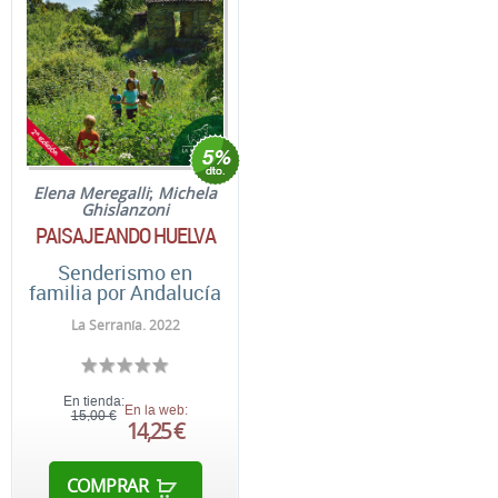
Elena Meregalli
;
Michela
Ghislanzoni
PAISAJEANDO HUELVA
Senderismo en
familia por Andalucía
La Serranía. 2022
En tienda:
En la web:
15,00 €
14,25 €
COMPRAR