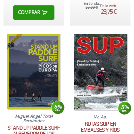
En tienda:
En la web:
25,00 €
23,75 €
COMPRAR
Miguel Ángel Toral
Vv. Aa.
Fernández
RUTAS SUP EN
STAND UP PADDLE SURF
EMBALSES Y RÍOS
ALREDEDOR DE LOS