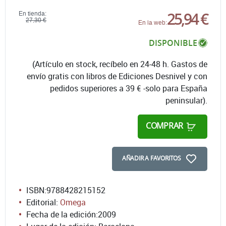
25,94 €
En tienda:
27,30 €
En la web:
DISPONIBLE
(Artículo en stock, recíbelo en 24-48 h. Gastos de
envío gratis con libros de Ediciones Desnivel y con
pedidos superiores a 39 € -solo para España
peninsular).
COMPRAR
AÑADIR A FAVORITOS
ISBN:
9788428215152
Editorial:
Omega
Fecha de la edición:
2009