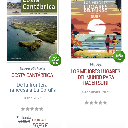
Vv. Aa.
Steve Pickard
LOS MEJORES LUGARES
COSTA CANTÁBRICA
DEL MUNDO PARA
HACER SURF
De la frontera
francesa a La Coruña
Geoplaneta. 2021
Tutor. 2025
En tienda:
En la web:
59,95 €
56,95 €