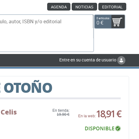
AGENDA
NOTICIAS
EDITORIAL
0 artículos
0 €
scar
Entre en su cuenta de usuario
E OTOÑO
Celis
18,91 €
En tienda:
19,90 €
En la web:
DISPONIBLE