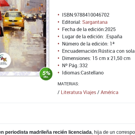
ISBN:
9788410046702
Editorial:
Sargantana
Fecha de la edición:
2025
Lugar de la edición: .España
Número de la edición:
1ª
Encuadernación:
Rústica con sol
Dimensiones: 15 cm x 21,50 cm
Nº Pág.:
332
Idiomas:
Castellano
MATERIAS:
/
Literatura Viajes
/
América
en periodista madrileña recién licenciada
, hija de un corresp