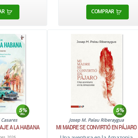
AR
COMPRAR
l Casares
Josep M. Palau Riberaygua
IAJE A LA HABANA
MI MADRE SE CONVIRTIÓ EN PÁJARO
Una aventura en la Amazonia
nes. 2026