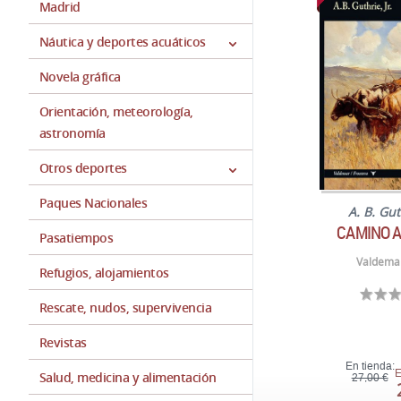
Madrid
Náutica y deportes acuáticos
Novela gráfica
Orientación, meteorología,
astronomía
Otros deportes
Paques Nacionales
A. B. Guth
CAMINO A
Pasatiempos
Valdemar
Refugios, alojamientos
Rescate, nudos, supervivencia
Revistas
En tienda:
E
Salud, medicina y alimentación
27,00 €