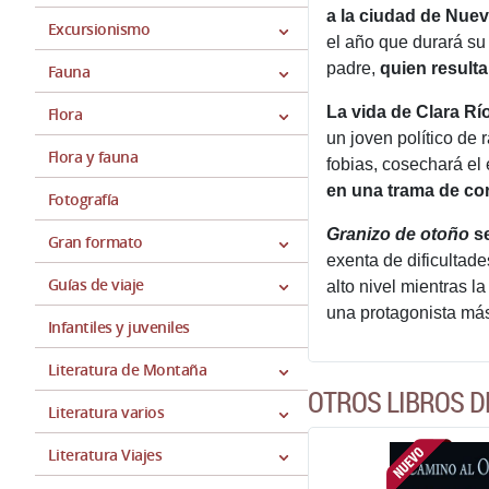
a la ciudad de Nuev
Excursionismo
el año que durará su
padre,
quien result
Fauna
La vida de Clara Rí
Flora
un joven político de 
Flora y fauna
fobias, cosechará el
en una trama de cor
Fotografía
Granizo de otoño
se
Gran formato
exenta de dificultad
Guías de viaje
alto nivel mientras l
una protagonista má
Infantiles y juveniles
Literatura de Montaña
OTROS LIBROS D
Literatura varios
Literatura Viajes