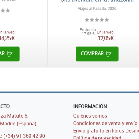
Viajes al Pasado. 2026
En tienda:
n la web:
En la web:
17,95 €
14,25 €
17,05 €
AR
COMPRAR
ACTO
INFORMACIÓN
za Matute 6,
Quiénes somos
Condiciones de venta y envío
Madrid (España)
Envío gratuito en libros Desni
.: (+34) 91 369 42 90
Política de privacidad