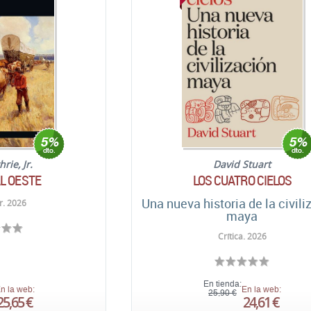
rie, Jr.
David Stuart
L OESTE
LOS CUATRO CIELOS
Una nueva historia de la civili
. 2026
maya
Crítica. 2026
En tienda:
n la web:
En la web:
25,90 €
25,65 €
24,61 €