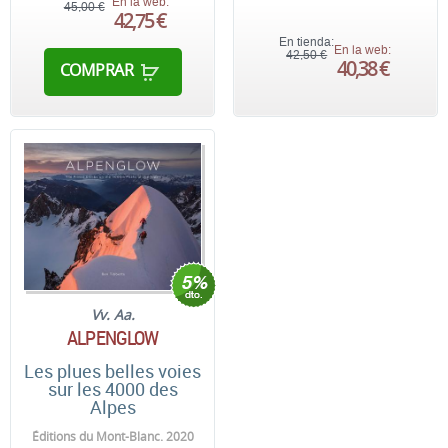
En la web:
45,00 €
42,75 €
En tienda:
En la web:
42,50 €
40,38 €
COMPRAR
Vv. Aa.
ALPENGLOW
Les plues belles voies
sur les 4000 des
Alpes
Éditions du Mont-Blanc. 2020