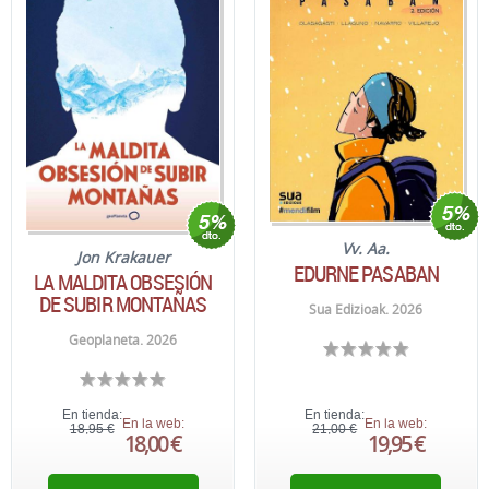
Vv. Aa.
Jon Krakauer
EDURNE PASABAN
LA MALDITA OBSESIÓN
DE SUBIR MONTAÑAS
Sua Edizioak. 2026
Geoplaneta. 2026
En tienda:
En tienda:
En la web:
En la web:
18,95 €
21,00 €
18,00 €
19,95 €