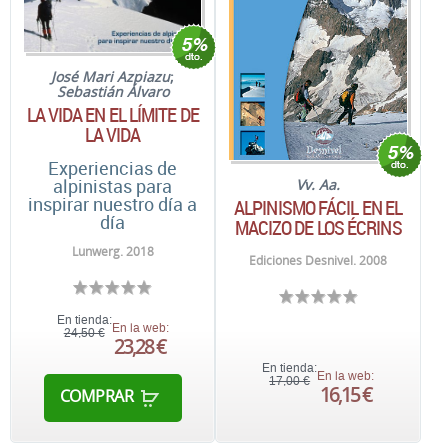
José Mari Azpiazu
;
Sebastián Álvaro
LA VIDA EN EL LÍMITE DE
LA VIDA
Experiencias de
alpinistas para
Vv. Aa.
inspirar nuestro día a
ALPINISMO FÁCIL EN EL
día
MACIZO DE LOS ÉCRINS
Lunwerg. 2018
Ediciones Desnivel. 2008
En tienda:
En la web:
24,50 €
23,28 €
En tienda:
En la web:
17,00 €
16,15 €
COMPRAR