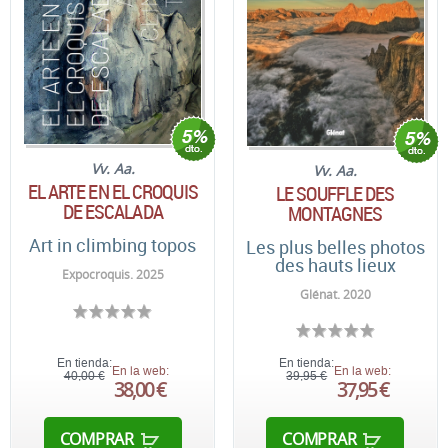
Vv. Aa.
Vv. Aa.
EL ARTE EN EL CROQUIS
LE SOUFFLE DES
DE ESCALADA
MONTAGNES
Art in climbing topos
Les plus belles photos
des hauts lieux
Expocroquis. 2025
Glénat. 2020
En tienda:
En tienda:
En la web:
En la web:
40,00 €
39,95 €
38,00 €
37,95 €
COMPRAR
COMPRAR