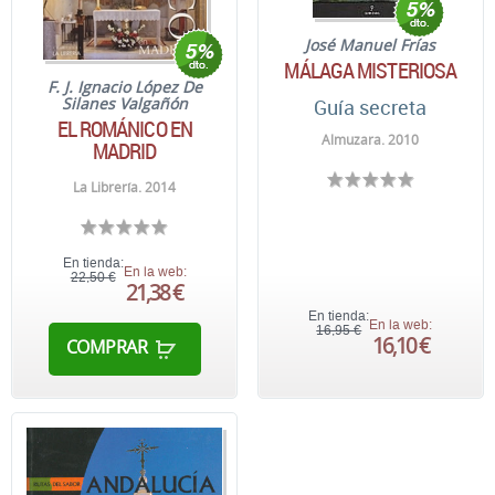
José Manuel Frías
MÁLAGA MISTERIOSA
F. J. Ignacio López De
Silanes Valgañón
Guía secreta
EL ROMÁNICO EN
Almuzara. 2010
MADRID
La Librería. 2014
En tienda:
En la web:
22,50 €
21,38 €
En tienda:
En la web:
16,95 €
16,10 €
COMPRAR