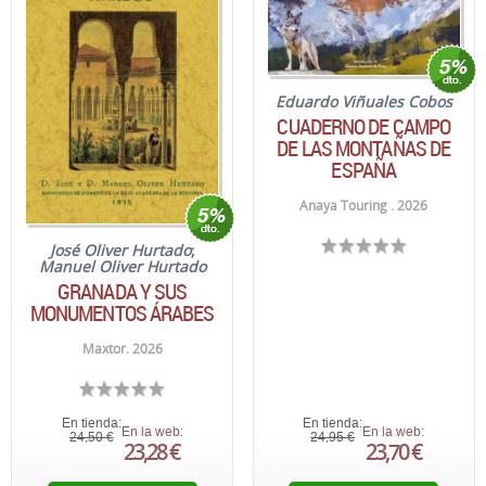
Eduardo Viñuales Cobos
CUADERNO DE CAMPO
DE LAS MONTAÑAS DE
ESPAÑA
Anaya Touring . 2026
José Oliver Hurtado
;
Manuel Oliver Hurtado
GRANADA Y SUS
MONUMENTOS ÁRABES
Maxtor. 2026
En tienda:
En tienda:
En la web:
En la web:
24,50 €
24,95 €
23,28 €
23,70 €