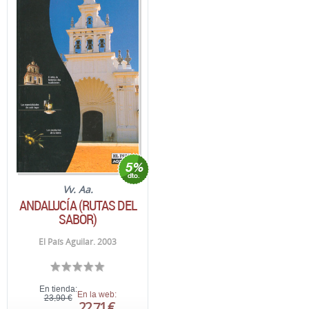
Vv. Aa.
ANDALUCÍA (RUTAS DEL
SABOR)
El País Aguilar. 2003
En tienda:
En la web:
23,90 €
22,71 €