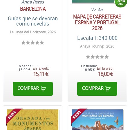
Anna Pazos
BARCELONA
Vv. Aa.
MAPA DE CARRETERAS
Guías que se devoran
ESPAÑA Y PORTUGAL
como novelas
2026
La Línea del Horizonte. 2026
Escala 1:340.000
Anaya Touring . 2026
En tienda:
En tienda:
En la web:
En la web:
15,90 €
18,95 €
15,11 €
18,00 €
COMPRAR
COMPRAR