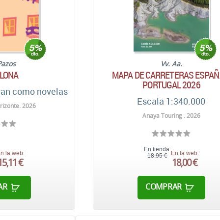
Pazos
Vv. Aa.
LONA
MAPA DE CARRETERAS ESPAÑ
PORTUGAL 2026
ran como novelas
Escala 1:340.000
rizonte. 2026
Anaya Touring . 2026
En tienda:
n la web:
En la web:
18,95 €
15,11 €
18,00 €
AR
COMPRAR