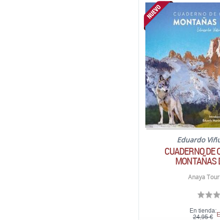
Eduardo Viñ
CUADERNO DE 
MONTAÑAS 
Anaya Touri
En tienda:
E
24,95 €