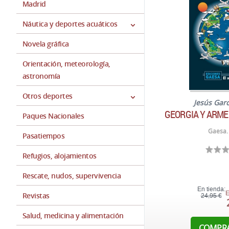
Madrid
Náutica y deportes acuáticos
Novela gráfica
Orientación, meteorología,
astronomía
Otros deportes
Jesús Gar
GEORGIA Y ARMEN
Paques Nacionales
Gaesa.
Pasatiempos
Refugios, alojamientos
Rescate, nudos, supervivencia
En tienda:
E
Revistas
24,95 €
Salud, medicina y alimentación
COMPR