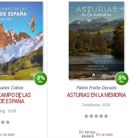
uales Cobos
Pablo Fraile Dorado
CAMPO DE LAS
ASTURIAS EN LA MEMORIA
DE ESPAÑA
Delallama. 2026
ng . 2026
En tienda:
n la web:
En la web:
16,50 €