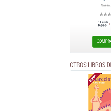
Gaesa.
En tienda:
E
5,95 €
COMPR
OTROS LIBROS D