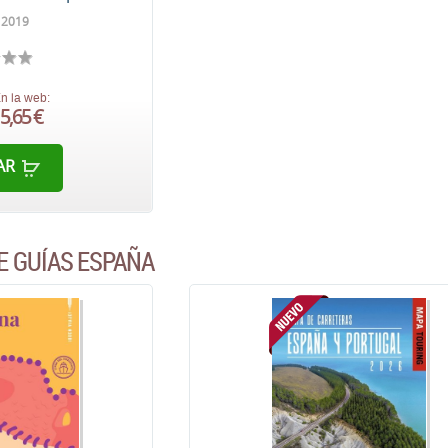
 2019
n la web:
5,65 €
AR
E GUÍAS ESPAÑA