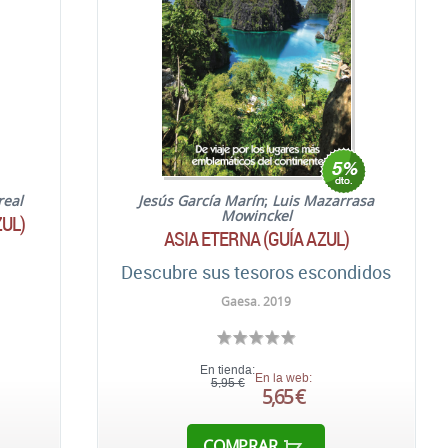
eal
Jesús García Marín
;
Luis Mazarrasa
Mowinckel
ZUL)
ASIA ETERNA (GUÍA AZUL)
Descubre sus tesoros escondidos
Gaesa. 2019
En tienda:
En la web:
5,95 €
5,65 €
COMPRAR