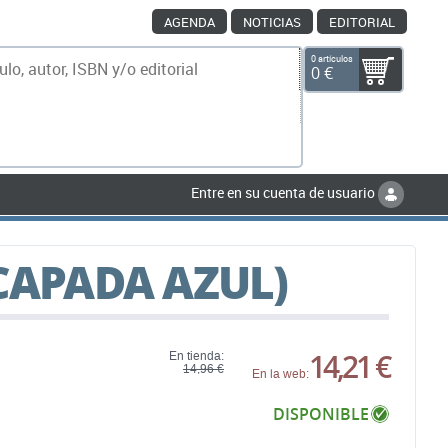
AGENDA
NOTICIAS
EDITORIAL
0 artículos
0 €
scar
Entre en su cuenta de usuario
SCAPADA AZUL)
14,21 €
En tienda:
14,96 €
En la web:
DISPONIBLE