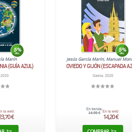
cía Marín
Jesús García Marín
;
Manuel Monr
IA (GUÍA AZUL)
OVIEDO Y GIJÓN (ESCAPADA A
 2020
Gaesa. 2020
En tienda:
n la web:
En la web:
14,95 €
23,70 €
14,20 €
AR
COMPRAR