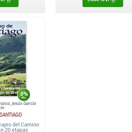
rozco
;
Jesús García
ín
 SANTIAGO
ajes del Camino
en 20 etapas