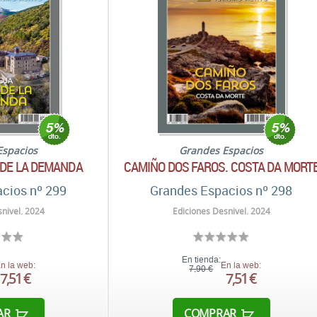
Espacios
Grandes Espacios
A DE LA DEMANDA
CAMIÑO DOS FAROS. COSTA DA MORT
cios nº 299
Grandes Espacios nº 298
nivel. 2024
Ediciones Desnivel. 2024
En tienda:
n la web:
En la web:
7,90 €
7,51 €
7,51 €
AR
COMPRAR