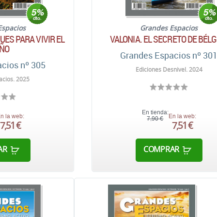
Espacios
Grandes Espacios
ES PARA VIVIR EL
VALONIA. EL SECRETO DE BÉLG
ÑO
Grandes Espacios nº 30
cios nº 305
Ediciones Desnivel. 2024
cios. 2025
En tienda:
n la web:
En la web:
7,90 €
7,51 €
7,51 €
AR
COMPRAR