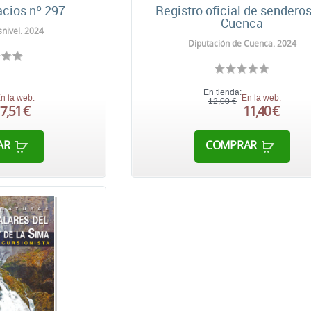
cios nº 297
Registro oficial de sendero
Cuenca
nivel. 2024
Diputación de Cuenca. 2024
En tienda:
n la web:
En la web:
12,00 €
7,51 €
11,40 €
AR
COMPRAR