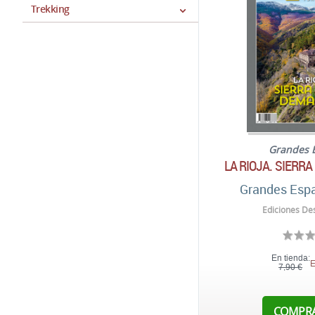
Trekking
Grandes 
LA RIOJA. SIERR
Grandes Espa
Ediciones Des
En tienda:
E
7,90 €
COMPR