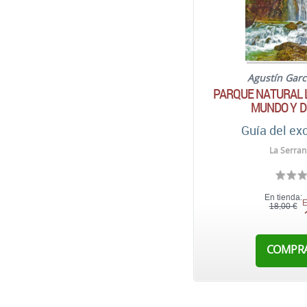
Agustín Garc
PARQUE NATURAL 
MUNDO Y D
Guía del ex
La Serran
En tienda:
E
18,00 €
COMPR