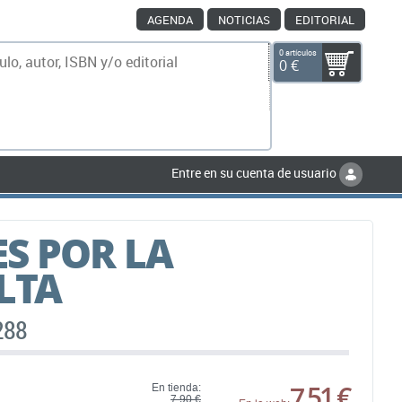
AGENDA
NOTICIAS
EDITORIAL
0 artículos
0 €
scar
Entre en su cuenta de usuario
S POR LA
LTA
288
7,51 €
En tienda:
7,90 €