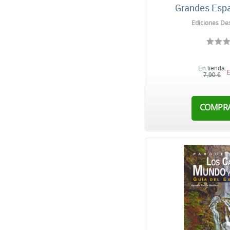
Grandes Espa
Ediciones Des
En tienda:
E
7,90 €
COMPR