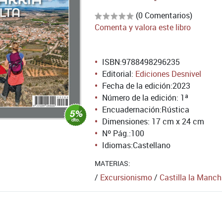
(0 Comentarios)
Comenta y valora este libro
ISBN:
9788498296235
Editorial:
Ediciones Desnivel
Fecha de la edición:
2023
Número de la edición:
1ª
Encuadernación:
Rústica
Dimensiones: 17 cm x 24 cm
Nº Pág.:
100
Idiomas:
Castellano
MATERIAS:
/
Excursionismo
/
Castilla la Manc