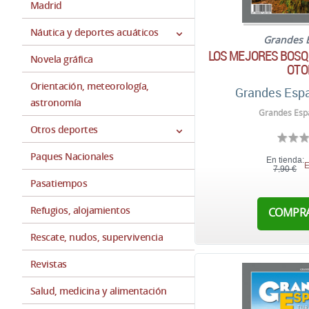
Madrid
Náutica y deportes acuáticos
Grandes 
LOS MEJORES BOSQU
Novela gráfica
OTO
Orientación, meteorología,
Grandes Espa
astronomía
Grandes Espa
Otros deportes
Paques Nacionales
En tienda:
E
7,90 €
Pasatiempos
Refugios, alojamientos
COMPR
Rescate, nudos, supervivencia
Revistas
Salud, medicina y alimentación