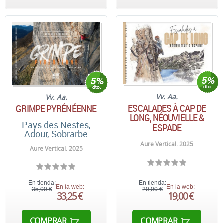
Vv. Aa.
Vv. Aa.
ESCALADES À CAP DE
GRIMPE PYRÉNÉENNE
LONG, NÉOUVIELLE &
Pays des Nestes,
ESPADE
Adour, Sobrarbe
Aure Vertical. 2025
Aure Vertical. 2025
En tienda:
En tienda:
En la web:
En la web:
35,00 €
20,00 €
33,25 €
19,00 €
COMPRAR
COMPRAR