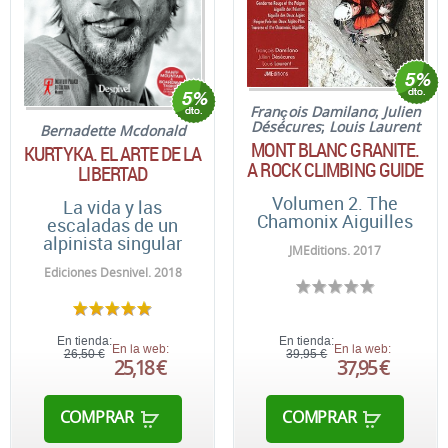
François Damilano
;
Julien
Désécures
;
Louis Laurent
Bernadette Mcdonald
MONT BLANC GRANITE.
KURTYKA. EL ARTE DE LA
A ROCK CLIMBING GUIDE
LIBERTAD
Volumen 2. The
La vida y las
Chamonix Aiguilles
escaladas de un
alpinista singular
JMEditions. 2017
Ediciones Desnivel. 2018
En tienda:
En tienda:
En la web:
En la web:
26,50 €
39,95 €
25,18 €
37,95 €
COMPRAR
COMPRAR