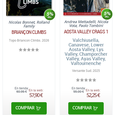
Andrea Mettadelli
;
Nicola
Nicolas Bonnet
;
Rolland
Vota
;
Paolo Tombini
Family
AOSTA VALLEY CRAGS 1
BRIANÇON CLIMBS
Valchiusella,
Topo Briancon Climbs. 2026
Canavese, Lower
Aosta Valley, Lys
Valley, Champorcher
Valley, Ayas Valley,
Valtournenche
Versante Sud. 2025
En tienda:
En tienda:
En la web:
En la web:
60,95 €
55,00 €
57,90 €
52,25 €
COMPRAR
COMPRAR