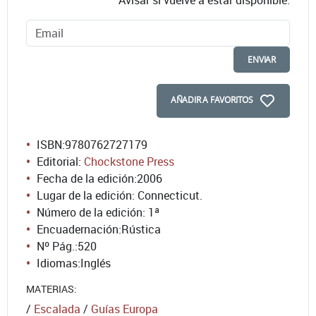
ENVIAR
AÑADIR A FAVORITOS
ISBN:
9780762727179
Editorial:
Chockstone Press
Fecha de la edición:
2006
Lugar de la edición: Connecticut.
Número de la edición:
1ª
Encuadernación:
Rústica
Nº Pág.:
520
Idiomas:
Inglés
MATERIAS:
/
Escalada
/
Guías Europa