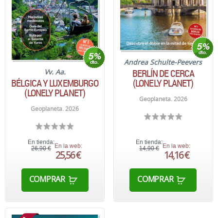
Andrea Schulte-Peevers
BERLÍN DE CERCA
Vv. Aa.
BÉLGICA Y LUXEMBURGO
(LONELY PLANET)
(LONELY PLANET)
Geoplaneta. 2026
Geoplaneta. 2026
En tienda:
En tienda:
En la web:
En la web:
26,90 €
14,90 €
25,56 €
14,16 €
COMPRAR
COMPRAR