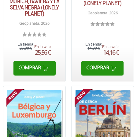
MÚNICH, BAVIERA Y LA
(LONELY PLANET)
SELVA NEGRA (LONELY
PLANET)
Geoplaneta. 2026
Geoplaneta. 2026
En tienda:
En tienda:
En la web:
En la web:
26,90 €
14,90 €
25,56 €
14,16 €
COMPRAR
COMPRAR