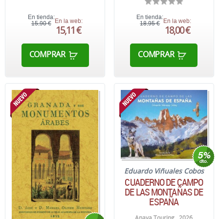
En tienda:
En tienda:
En la web:
En la web:
15,90 €
18,95 €
15,11 €
18,00 €
COMPRAR
COMPRAR
Eduardo Viñuales Cobos
CUADERNO DE CAMPO
DE LAS MONTAÑAS DE
ESPAÑA
Anaya Touring . 2026