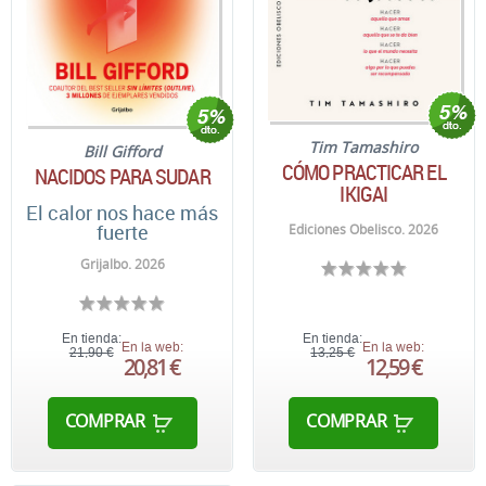
Tim Tamashiro
Bill Gifford
CÓMO PRACTICAR EL
NACIDOS PARA SUDAR
IKIGAI
El calor nos hace más
fuerte
Ediciones Obelisco. 2026
Grijalbo. 2026
En tienda:
En tienda:
En la web:
En la web:
21,90 €
13,25 €
20,81 €
12,59 €
COMPRAR
COMPRAR