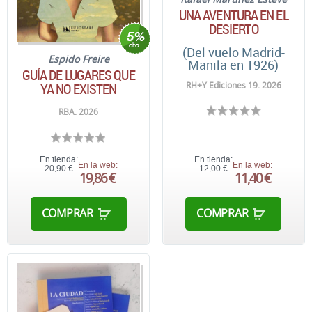
UNA AVENTURA EN EL
DESIERTO
(Del vuelo Madrid-
Espido Freire
Manila en 1926)
GUÍA DE LUGARES QUE
RH+Y Ediciones 19. 2026
YA NO EXISTEN
RBA. 2026
En tienda:
En tienda:
En la web:
En la web:
20,90 €
12,00 €
19,86 €
11,40 €
COMPRAR
COMPRAR