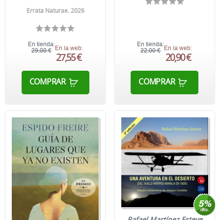
Errata Naturae. 2026
En tienda:
En tienda:
En la web:
En la web:
29,00 €
22,00 €
27,55 €
20,90 €
COMPRAR
COMPRAR
Rafael Martínez Esteve