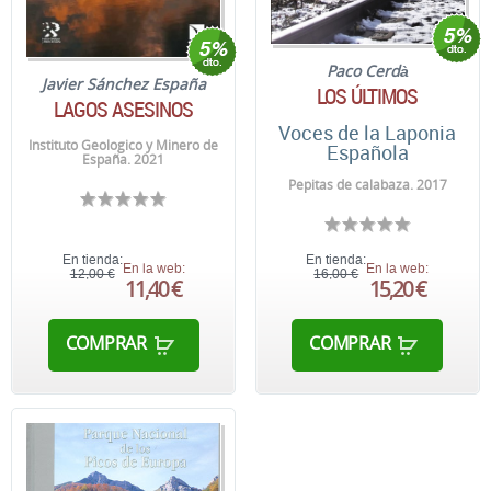
Paco Cerdà
Javier Sánchez España
LOS ÚLTIMOS
LAGOS ASESINOS
Voces de la Laponia
Instituto Geologico y Minero de
Española
España. 2021
Pepitas de calabaza. 2017
En tienda:
En tienda:
En la web:
En la web:
12,00 €
16,00 €
11,40 €
15,20 €
COMPRAR
COMPRAR