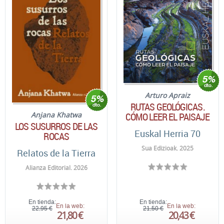
Arturo Apraiz
RUTAS GEOLÓGICAS.
CÓMO LEER EL PAISAJE
Anjana Khatwa
LOS SUSURROS DE LAS
Euskal Herria 70
ROCAS
Sua Edizioak. 2025
Relatos de la Tierra
Alianza Editorial. 2026
En tienda:
En tienda:
En la web:
En la web:
22,95 €
21,50 €
21,80 €
20,43 €