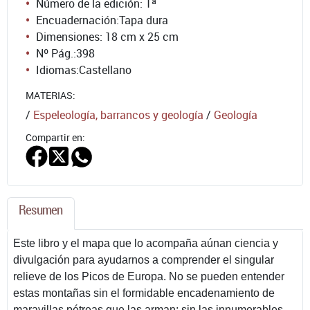
Número de la edición:
1ª
Encuadernación:
Tapa dura
Dimensiones: 18 cm x 25 cm
Nº Pág.:
398
Idiomas:
Castellano
MATERIAS:
/
Espeleología, barrancos y geología
/
Geología
Compartir en:
Resumen
Este libro y el mapa que lo acompaña aúnan ciencia y
divulgación para ayudarnos a comprender el singular
relieve de los Picos de Europa. No se pueden entender
estas montañas sin el formidable encadenamiento de
maravillas pétreas que las arman; sin las innumerables