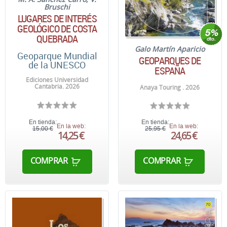
Bruschi
LUGARES DE INTERÉS
GEOLÓGICO DE COSTA
QUEBRADA
Galo Martín Aparicio
Geoparque Mundial
GEOPARQUES DE
de la UNESCO
ESPAÑA
Ediciones Universidad
Cantabria. 2026
Anaya Touring . 2026
En tienda:
En tienda:
En la web:
En la web:
15,00 €
25,95 €
14,25 €
24,65 €
COMPRAR
COMPRAR