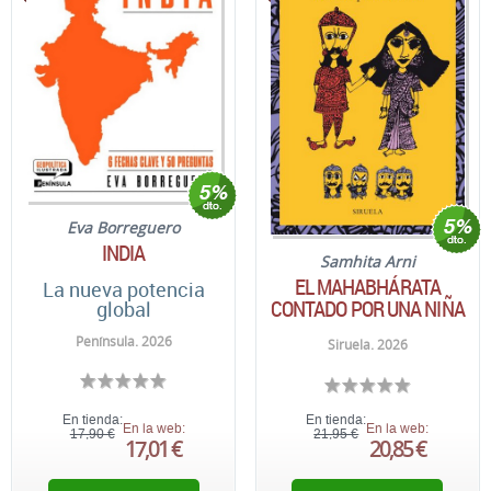
Eva Borreguero
INDIA
Samhita Arni
EL MAHABHÁRATA
La nueva potencia
CONTADO POR UNA NIÑA
global
Península. 2026
Siruela. 2026
En tienda:
En tienda:
En la web:
En la web:
17,90 €
21,95 €
17,01 €
20,85 €