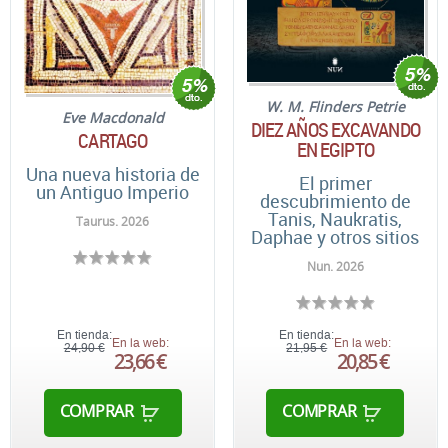
W. M. Flinders Petrie
Eve Macdonald
DIEZ AÑOS EXCAVANDO
CARTAGO
EN EGIPTO
Una nueva historia de
El primer
un Antiguo Imperio
descubrimiento de
Tanis, Naukratis,
Taurus. 2026
Daphae y otros sitios
Nun. 2026
En tienda:
En tienda:
En la web:
En la web:
24,90 €
21,95 €
23,66 €
20,85 €
COMPRAR
COMPRAR