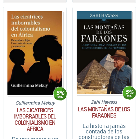
Zahi Hawass
Guillermina Mekuy
LAS MONTAÑAS DE LOS
LAS CICATRICES
FARAONES
IMBORRABLES DEL
COLONIALISMO EN
La historia jamás
ÁFRICA
contada de los
constructores de las
De una madre a un