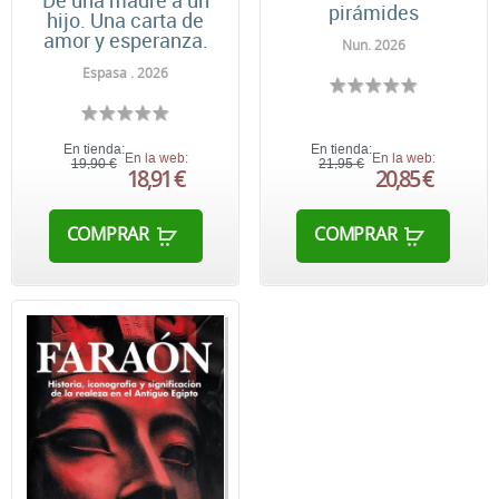
pirámides
hijo. Una carta de
amor y esperanza.
Nun. 2026
Espasa . 2026
En tienda:
En tienda:
En la web:
En la web:
19,90 €
21,95 €
18,91 €
20,85 €
COMPRAR
COMPRAR