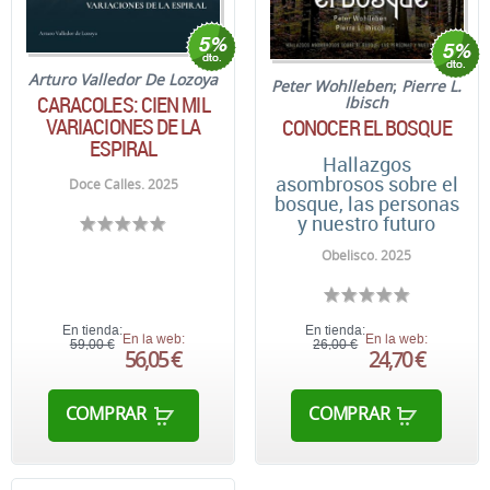
Arturo Valledor De Lozoya
Peter Wohlleben
;
Pierre L.
CARACOLES: CIEN MIL
Ibisch
VARIACIONES DE LA
CONOCER EL BOSQUE
ESPIRAL
Hallazgos
asombrosos sobre el
Doce Calles. 2025
bosque, las personas
y nuestro futuro
Obelisco. 2025
En tienda:
En tienda:
En la web:
En la web:
59,00 €
26,00 €
56,05 €
24,70 €
COMPRAR
COMPRAR