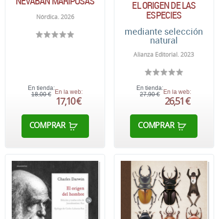
NEVABAN MARIPOSAS
EL ORIGEN DE LAS
ESPECIES
Nórdica. 2026
mediante selección
natural
Alianza Editorial. 2023
En tienda:
En tienda:
En la web:
En la web:
18,00 €
27,90 €
17,10 €
26,51 €
COMPRAR
COMPRAR