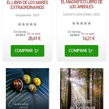
EL MAGNÍFICO LIBRO DE
EL LIBRO DE LOS MARES
LOS ÁRBOLES
EXTRAORDINARIOS
SUSAETA EDICIONES. 2025
Geoplaneta. 2025
En tienda:
En tienda:
En la web:
En la web:
29,90 €
14,96 €
28,41 €
14,21 €
COMPRAR
COMPRAR