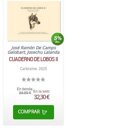
José Ramón De Camps
Galobart
;
Josechu Lalanda
CUADERNO DE LOBOS II
Carbrame. 2025
En tienda:
En la web:
34,00 €
32,30 €
COMPRAR