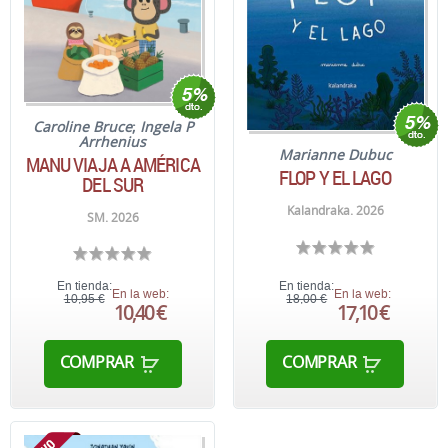
Caroline Bruce
;
Ingela P
Arrhenius
Marianne Dubuc
MANU VIAJA A AMÉRICA
FLOP Y EL LAGO
DEL SUR
Kalandraka. 2026
SM. 2026
En tienda:
En tienda:
En la web:
En la web:
10,95 €
18,00 €
10,40 €
17,10 €
COMPRAR
COMPRAR