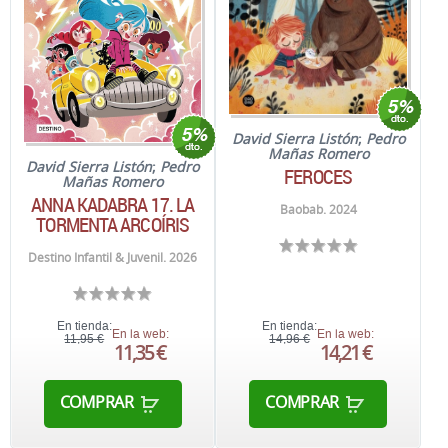
David Sierra Listón
;
Pedro
Mañas Romero
David Sierra Listón
;
Pedro
FEROCES
Mañas Romero
ANNA KADABRA 17. LA
Baobab. 2024
TORMENTA ARCOÍRIS
Destino Infantil & Juvenil. 2026
En tienda:
En tienda:
En la web:
En la web:
11,95 €
14,96 €
11,35 €
14,21 €
COMPRAR
COMPRAR