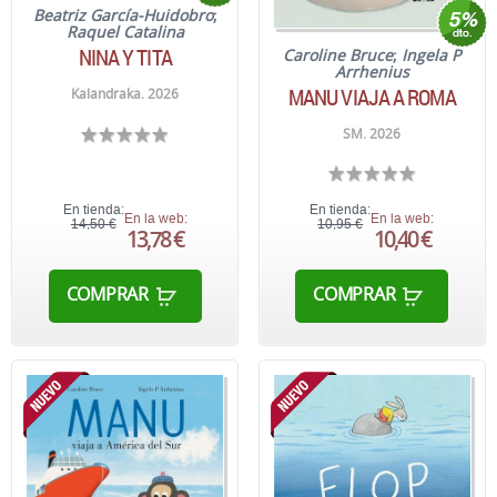
Beatriz García-Huidobro
;
Raquel Catalina
NINA Y TITA
Caroline Bruce
;
Ingela P
Arrhenius
MANU VIAJA A ROMA
Kalandraka. 2026
SM. 2026
En tienda:
En tienda:
En la web:
En la web:
14,50 €
10,95 €
13,78 €
10,40 €
COMPRAR
COMPRAR