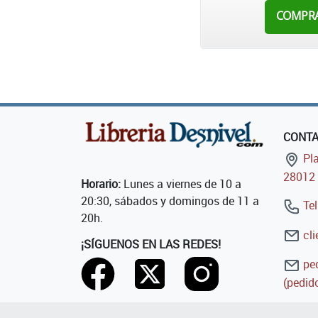
COMPR
CONT
Pla
28012 
Horario:
Lunes a viernes de 10 a
20:30, sábados y domingos de 11 a
Tel
20h.
cli
¡SÍGUENOS EN LAS REDES!
ped
(pedido