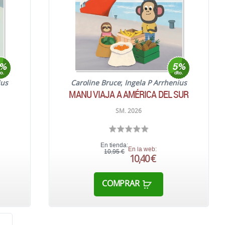
ius
Caroline Bruce
;
Ingela P Arrhenius
MANU VIAJA A AMÉRICA DEL SUR
SM. 2026
En tienda:
En la web:
10,95 €
10,40 €
COMPRAR