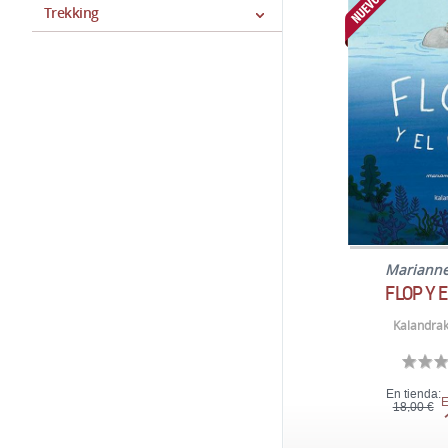
Trekking
Mariann
FLOP Y 
Kalandrak
En tienda:
E
18,00 €