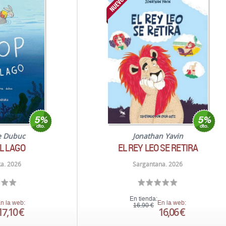
e Dubuc
Jonathan Yavin
EL LAGO
EL REY LEO SE RETIRA
a. 2026
Sargantana. 2026
En tienda:
n la web:
En la web:
16,90 €
17,10 €
16,06 €