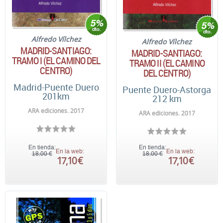
Alfredo Vílchez
Alfredo Vílchez
MADRID-SANTIAGO:
MADRID-SANTIAGO:
TRAMO I (EL CAMINO DEL
TRAMO II (EL CAMINO
CENTRO)
DEL CENTRO)
Madrid-Puente Duero
Puente Duero-Astorga
201km
212 km
ARA ediciones. 2017
ARA ediciones. 2017
En tienda:
En tienda:
En la web:
En la web:
18,00 €
18,00 €
17,10 €
17,10 €