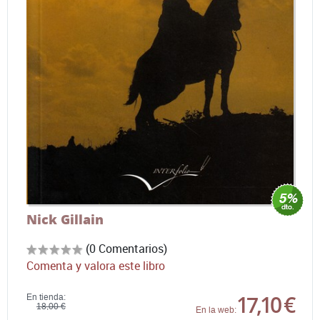
Nick Gillain
(0 Comentarios)
Comenta y valora este libro
17,10 €
En tienda:
18,00 €
En la web: