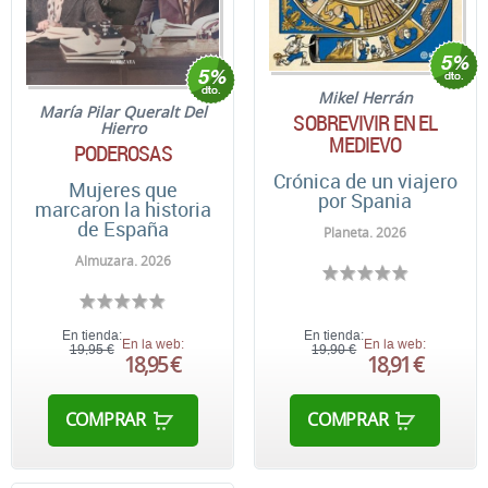
Mikel Herrán
María Pilar Queralt Del
SOBREVIVIR EN EL
Hierro
MEDIEVO
PODEROSAS
Crónica de un viajero
Mujeres que
por Spania
marcaron la historia
de España
Planeta. 2026
Almuzara. 2026
En tienda:
En tienda:
En la web:
En la web:
19,95 €
19,90 €
18,95 €
18,91 €
COMPRAR
COMPRAR