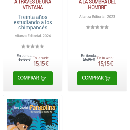
A TRAVÉS DE UNA
A LA SOMBRA DEL
VENTANA
HOMBRE
Treinta años
Alianza Editorial. 2023
estudiando a los
chimpancés
Alianza Editorial. 2024
En tienda:
En tienda:
En la web:
En la web:
15,95 €
15,95 €
15,15 €
15,15 €
COMPRAR
COMPRAR