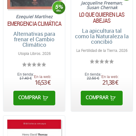
Jacqueline Freeman
;
Susan Chernak
LO QUE QUIEREN LAS
Ezequiel Martínez
ABEJAS
EMERGENCIA CLIMÁTICA
La apicultura tal
Alternativas para
como la Naturaleza la
frenar el Cambio
concibió
Climático
La Fertilidad de la Tierra. 2026
Utopía Libros. 2026
En tienda:
En tienda:
En la web:
En la web:
17,40 €
22,50 €
16,53 €
21,38 €
COMPRAR
COMPRAR