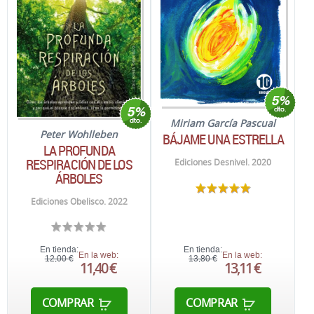
Miriam García Pascual
Peter Wohlleben
BÁJAME UNA ESTRELLA
LA PROFUNDA
RESPIRACIÓN DE LOS
Ediciones Desnivel. 2020
ÁRBOLES
Ediciones Obelisco. 2022
En tienda:
En tienda:
En la web:
En la web:
12,00 €
13,80 €
11,40 €
13,11 €
COMPRAR
COMPRAR