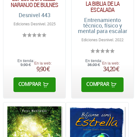
LA BIBLIA DE LA
NARANJO DE BULNES
ESCALADA
Desnivel 443
Entrenamiento
Ediciones Desnivel. 2025
técnico, físico y
mental para escalar
Ediciones Desnivel. 2022
En tienda:
En tienda:
En la web:
En la web:
9,90 €
36,00 €
9,90 €
34,20 €
COMPRAR
COMPRAR