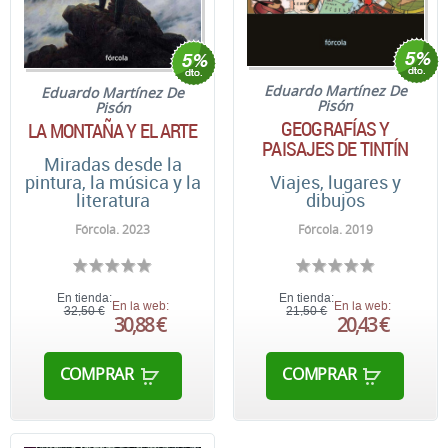
Eduardo Martínez De
Eduardo Martínez De
Pisón
Pisón
GEOGRAFÍAS Y
LA MONTAÑA Y EL ARTE
PAISAJES DE TINTÍN
Miradas desde la
pintura, la música y la
Viajes, lugares y
literatura
dibujos
Fórcola. 2023
Fórcola. 2019
En tienda:
En tienda:
En la web:
En la web:
32,50 €
21,50 €
30,88 €
20,43 €
COMPRAR
COMPRAR