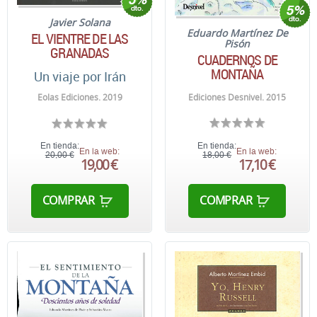
Javier Solana
Eduardo Martínez De
EL VIENTRE DE LAS
Pisón
GRANADAS
CUADERNOS DE
MONTAÑA
Un viaje por Irán
Ediciones Desnivel. 2015
Eolas Ediciones. 2019
En tienda:
En tienda:
En la web:
En la web:
20,00 €
18,00 €
19,00 €
17,10 €
COMPRAR
COMPRAR