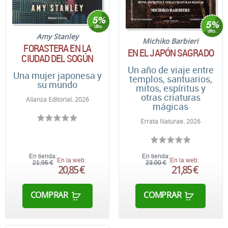
Amy Stanley
Michiko Barbieri
FORASTERA EN LA
EN EL JAPÓN SAGRADO
CIUDAD DEL SOGÚN
Un año de viaje entre
Una mujer japonesa y
templos, santuarios,
su mundo
mitos, espíritus y
otras criaturas
Alianza Editorial. 2026
mágicas
Errata Naturae. 2026
En tienda:
En tienda:
En la web:
En la web:
21,95 €
23,00 €
20,85 €
21,85 €
COMPRAR
COMPRAR