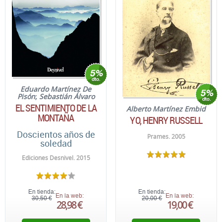
Eduardo Martínez De
Pisón
;
Sebastián Álvaro
EL SENTIMIENTO DE LA
Alberto Martínez Embid
MONTAÑA
YO, HENRY RUSSELL
Doscientos años de
Prames. 2005
soledad
Ediciones Desnivel. 2015
En tienda:
En tienda:
En la web:
En la web:
30,50 €
20,00 €
28,98 €
19,00 €