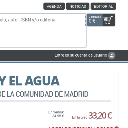
AGENDA
NOTICIAS
EDITORIAL
0 artículos
0 €
scar
Entre en su cuenta de usuario
Y EL AGUA
DE LA COMUNIDAD DE MADRID
33,20 €
En tienda:
34,95 €
En la web: