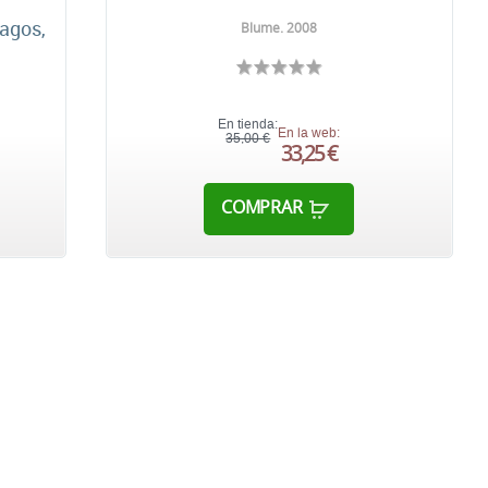
lagos,
Blume. 2008
En tienda:
En la web:
35,00 €
33,25 €
COMPRAR