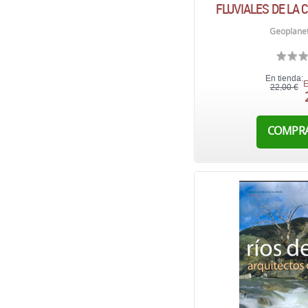
FLUVIALES DE LA 
Geoplanet
En tienda:
E
22,00 €
COMPR