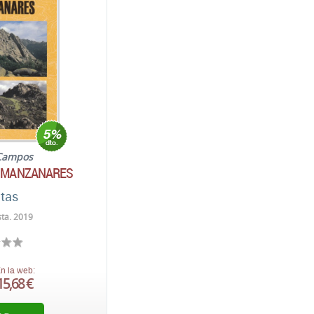
Campos
L MANZANARES
utas
sta. 2019
n la web:
15,68 €