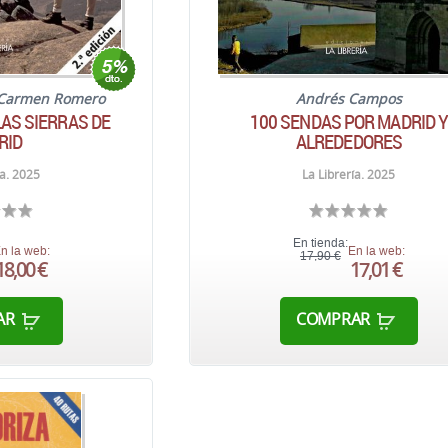
Carmen Romero
Andrés Campos
LAS SIERRAS DE
100 SENDAS POR MADRID 
RID
ALREDEDORES
ía. 2025
La Librería. 2025
En tienda:
n la web:
En la web:
17,90 €
18,00 €
17,01 €
AR
COMPRAR