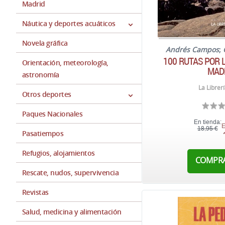
Madrid
Náutica y deportes acuáticos
Novela gráfica
Andrés Campos
;
100 RUTAS POR 
Orientación, meteorología,
MAD
astronomía
La Librer
Otros deportes
Paques Nacionales
En tienda:
E
18,95 €
Pasatiempos
Refugios, alojamientos
COMPR
Rescate, nudos, supervivencia
Revistas
Salud, medicina y alimentación