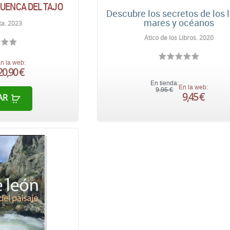
CUENCA DEL TAJO
Descubre los secretos de los 
mares y océanos
a. 2023
Ático de los Libros. 2020
n la web:
20,90 €
En tienda:
En la web:
9,95 €
9,45 €
AR