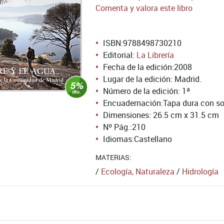
Comenta y valora este libro
ISBN:
9788498730210
Editorial:
La Librería
Fecha de la edición:
2008
Lugar de la edición: Madrid.
Número de la edición:
1ª
Encuadernación:
Tapa dura con so
Dimensiones: 26.5 cm x 31.5 cm
Nº Pág.:
210
Idiomas:
Castellano
MATERIAS:
/
Ecología, Naturaleza
/
Hidrología