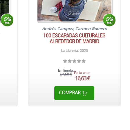
Andrés Campos
;
Carmen Romero
Y
100 ESCAPADAS CULTURALES
ALREDEDOR DE MADRID
La Librería. 2023
En tienda:
En la web:
17,50 €
16,63 €
COMPRAR