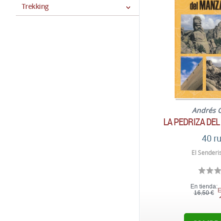
Trekking
Andrés 
LA PEDRIZA DE
40 r
El Senderi
En tienda:
E
16,50 €