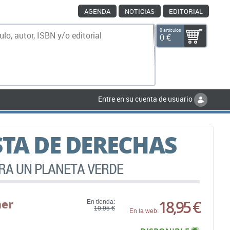
AGENDA
NOTICIAS
EDITORIAL
0 artículos
0 €
scar
Entre en su cuenta de usuario
STA DE DERECHAS
RA UN PLANETA VERDE
ner
18,95 €
En tienda:
19,95 €
En la web: