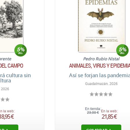
orente
Pedro Rubio Nistal
 DEL CAMPO
ANIMALES, VIRUS Y EPIDEMI
rá cultura sin
Así se forjan las pandemi
ltura
Guadalmazán. 2026
 2026
En tienda:
n la web:
En la web:
23,00 €
18,95 €
21,85 €