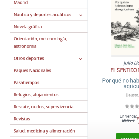
Madrid
Náutica y deportes acuáticos
Novela gráfica
Orientación, meteorología,
astronomía
Otros deportes
Julio Ll
EL SENTIDO
Paques Nacionales
Por qué no hab
Pasatiempos
agricu
Refugios, alojamientos
Deusto.
Rescate, nudos, supervivencia
En tienda:
Revistas
E
19,95 €
Salud, medicina y alimentación