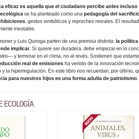
ica eficaz es aquella que el ciudadano percibe antes incluso
 ecológica
se ha planteado como una
pedagogía del sacrifici
hibiciones
, gestos simbólicos y reproches morales. El resultad
amente inestable.
imoner y Luis Quiroga parten de una premisa distinta:
la polític
ende implicar
. Si quiere ser duradera, debe empezar en lo concr
stro― y terminar en el clima, no al revés. Sostienen que estamo
reducción real de emisiones
ha venido de la innovación tecnoló
y la hiperregulación. En este libro nos recuerdan, por último, 
cia para nuestros hijos es una forma adulta de patriotismo.
E ECOLOGÍA