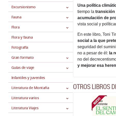
Una política climát
Excursionismo
tiempo la
transición
Fauna
acumulación de pro
vista social y polític
Flora
En este libro, Toni T
Flora y fauna
social a la que pret
seguridad del sumini
Fotografía
no a pesar de él:
la 
Gran formato
no del decrecentismo 
y mejorar esa heren
Guías de viaje
Infantiles y juveniles
OTROS LIBROS D
Literatura de Montaña
Literatura varios
Literatura Viajes