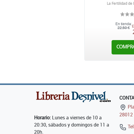
La Fertilidad de 
En tienda:
E
22,50 €
COMPR
CONT
Pla
28012 
Horario:
Lunes a viernes de 10 a
20:30, sábados y domingos de 11 a
Tel
20h.