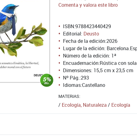
Comenta y valora este libro
ISBN:
9788423440429
Editorial:
Deusto
Fecha de la edición:
2026
Lugar de la edición: Barcelona.E
Número de la edición:
1ª
Encuadernación:
Rústica con sol
Dimensiones: 15,5 cm x 23,5 cm
Nº Pág.:
293
Idiomas:
Castellano
MATERIAS:
/
Ecología, Naturaleza
/
Ecología