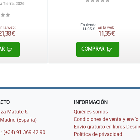
la Tierra. 2026
En tienda:
n la web:
En la web:
11,95 €
21,38 €
11,35 €
AR
COMPRAR
ACTO
INFORMACIÓN
za Matute 6,
Quiénes somos
Condiciones de venta y envío
Madrid (España)
Envío gratuito en libros Desni
.: (+34) 91 369 42 90
Política de privacidad