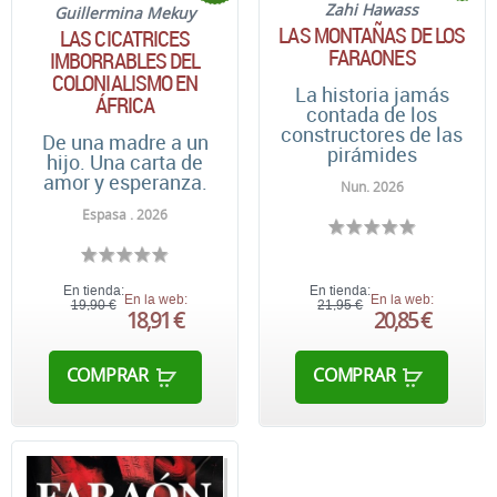
Zahi Hawass
Guillermina Mekuy
LAS MONTAÑAS DE LOS
LAS CICATRICES
FARAONES
IMBORRABLES DEL
COLONIALISMO EN
La historia jamás
ÁFRICA
contada de los
constructores de las
De una madre a un
pirámides
hijo. Una carta de
amor y esperanza.
Nun. 2026
Espasa . 2026
En tienda:
En tienda:
En la web:
En la web:
19,90 €
21,95 €
18,91 €
20,85 €
COMPRAR
COMPRAR