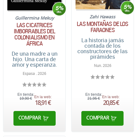
Zahi Hawass
Guillermina Mekuy
LAS MONTAÑAS DE LOS
LAS CICATRICES
FARAONES
IMBORRABLES DEL
COLONIALISMO EN
La historia jamás
ÁFRICA
contada de los
constructores de las
De una madre a un
pirámides
hijo. Una carta de
amor y esperanza.
Nun. 2026
Espasa . 2026
En tienda:
En tienda:
En la web:
En la web:
19,90 €
21,95 €
18,91 €
20,85 €
COMPRAR
COMPRAR