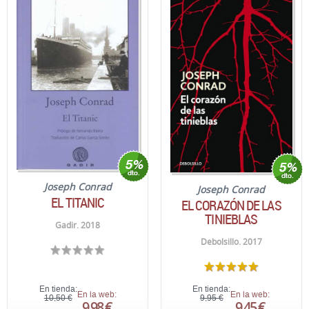
Joseph Conrad
Joseph Conrad
EL TITANIC
EL CORAZÓN DE LAS
TINIEBLAS
Gadir. 2018
Debolsillo. 2017
En tienda:
En tienda:
En la web:
En la web:
10,50 €
9,95 €
9,98 €
9,45 €