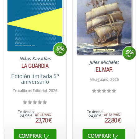
Nikos Kavadías
Jules Michelet
LA GUARDIA
EL MAR
Edición limitada 5º
Miraguano. 2026
aniversario
Trotalibros Editorial. 2026
En tienda:
En tienda:
En la web:
En la web:
24,95 €
24,00 €
23,70 €
22,80 €
COMPRAR
COMPRAR