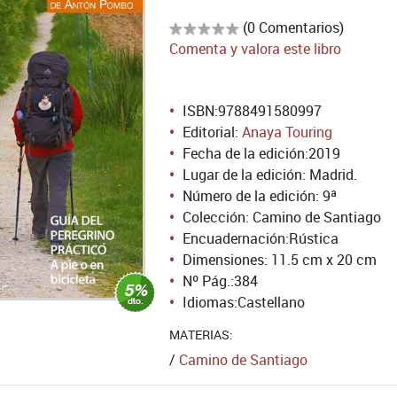
(0 Comentarios)
Comenta y valora este libro
ISBN:
9788491580997
Editorial:
Anaya Touring
Fecha de la edición:
2019
Lugar de la edición: Madrid.
Número de la edición:
9ª
Colección: Camino de Santiago
Encuadernación:
Rústica
Dimensiones: 11.5 cm x 20 cm
Nº Pág.:
384
Idiomas:
Castellano
MATERIAS:
/
Camino de Santiago