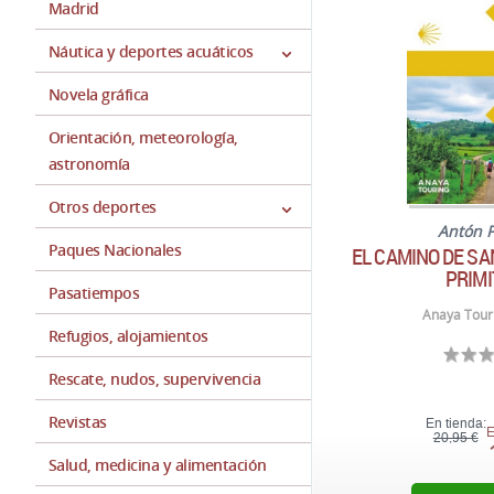
Madrid
Náutica y deportes acuáticos
Novela gráfica
Orientación, meteorología,
astronomía
Otros deportes
Antón 
Paques Nacionales
EL CAMINO DE SA
PRIMI
Pasatiempos
Anaya Touri
Refugios, alojamientos
Rescate, nudos, supervivencia
Revistas
En tienda:
E
20,95 €
Salud, medicina y alimentación