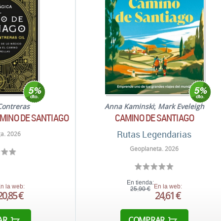
Contreras
Anna Kaminski
;
Mark Eveleigh
AMINO DE SANTIAGO
CAMINO DE SANTIAGO
Rutas Legendarias
a. 2026
Geoplaneta. 2026
En tienda:
n la web:
En la web:
25,90 €
20,85 €
24,61 €
AR
COMPRAR