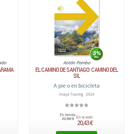
ado
Antón Pombo
IARAMA
EL CAMINO DE SANTIAGO: CAMINO DEL
SIL
A pie o en bicicleta
Anaya Touring . 2024
En tienda:
En la web:
21,50 €
20,43 €