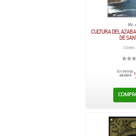
Vv. 
CULTURA DEL AZABA
DE SAN
Cicees.
En tienda:
E
18,00 €
COMPR