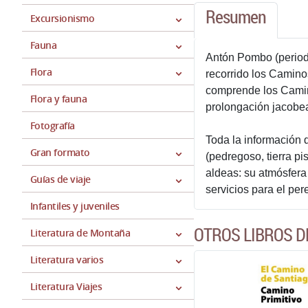
Resumen
Excursionismo
Fauna
Antón Pombo (periodi
Flora
recorrido los Camino
comprende los Camino
Flora y fauna
prolongación jacobea 
Fotografía
Toda la información 
Gran formato
(pedregoso, tierra pi
aldeas: su atmósfera 
Guías de viaje
servicios para el per
Infantiles y juveniles
OTROS LIBROS 
Literatura de Montaña
Literatura varios
Literatura Viajes