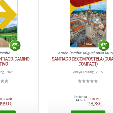
Pombo
Antón Pombo
;
Miguel Anxo Mur
NTIAGO. CAMINO
SANTIAGO DE COMPOSTELA (GU
TIVO
COMPACT)
ng . 2025
Anaya Touring . 2025
En tienda:
n la web:
En la web:
14,50 €
19,90 €
13,78 €