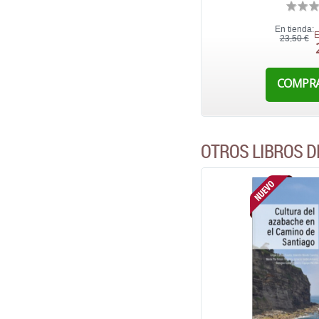
En tienda:
E
23,50 €
COMPR
OTROS LIBROS D