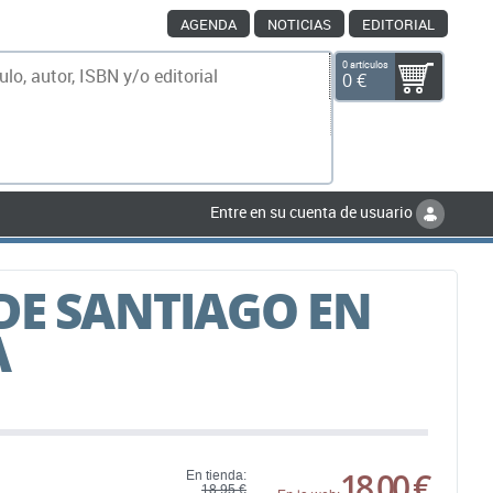
AGENDA
NOTICIAS
EDITORIAL
0 artículos
0 €
scar
Entre en su cuenta de usuario
DE SANTIAGO EN
A
18,00 €
En tienda:
18,95 €