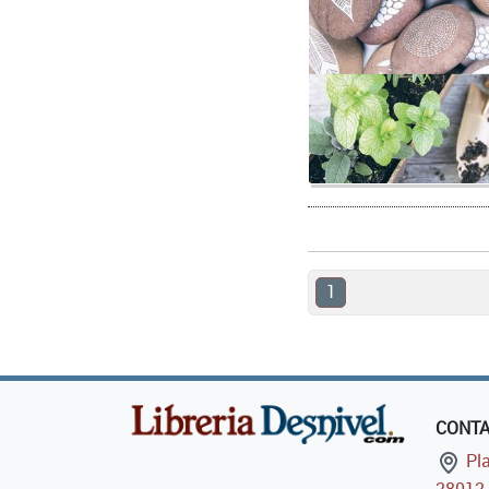
1
CONT
Pla
28012 