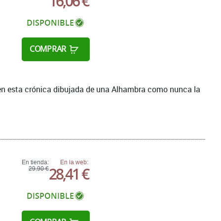
16,06 €
DISPONIBLE
COMPRAR
 en esta crónica dibujada de una Alhambra como nunca la
En tienda:
En la web:
28,41 €
29,90 €
DISPONIBLE