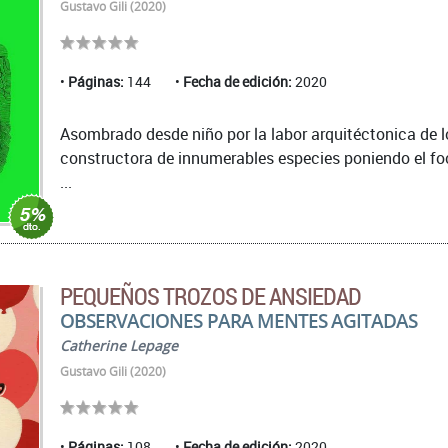
Gustavo Gili (2020)
Páginas:
144
Fecha de edición:
2020
Asombrado desde niño por la labor arquitéctonica de lo
constructora de innumerables especies poniendo el foc
...
PEQUEÑOS TROZOS DE ANSIEDAD
OBSERVACIONES PARA MENTES AGITADAS
Catherine Lepage
Gustavo Gili (2020)
Páginas:
108
Fecha de edición:
2020