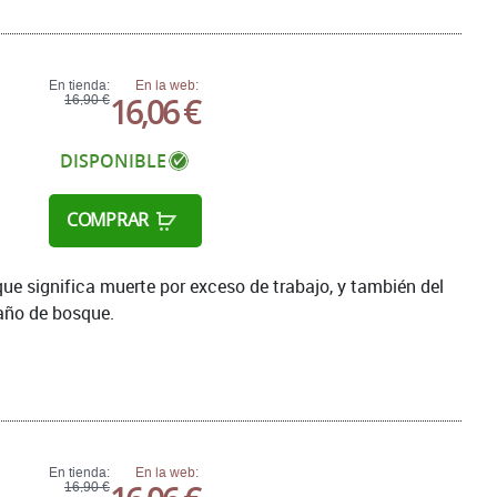
En tienda:
En la web:
16,06 €
16,90 €
DISPONIBLE
COMPRAR
que significa muerte por exceso de trabajo, y también del
baño de bosque.
En tienda:
En la web:
16,90 €