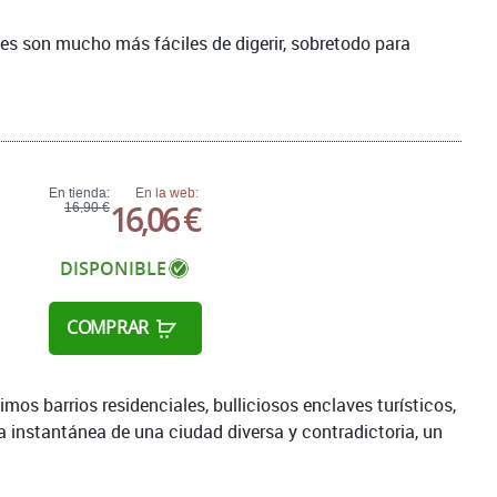
es son mucho más fáciles de digerir, sobretodo para
En tienda:
En la web:
16,06 €
16,90 €
DISPONIBLE
COMPRAR
imos barrios residenciales, bulliciosos enclaves turísticos,
la instantánea de una ciudad diversa y contradictoria, un