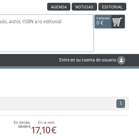
AGENDA
NOTICIAS
EDITORIAL
0 artículos
0 €
scar
Entre en su cuenta de usuario
1
En tienda:
En la web:
17,10 €
18,00 €