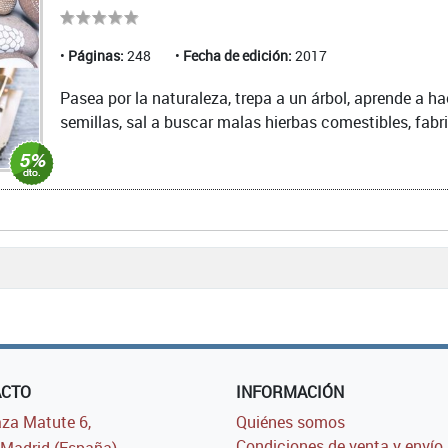
Páginas:
248
Fecha de edición:
2017
Pasea por la naturaleza, trepa a un árbol, aprende a ha
semillas, sal a buscar malas hierbas comestibles, fabric
ACTO
INFORMACIÓN
za Matute 6,
Quiénes somos
Condiciones de venta y envío
Madrid (España)