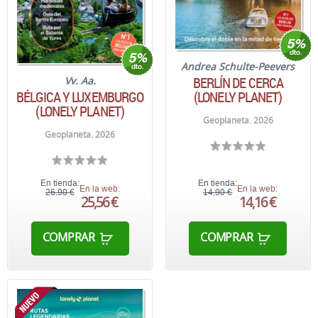
Andrea Schulte-Peevers
BERLÍN DE CERCA
Vv. Aa.
BÉLGICA Y LUXEMBURGO
(LONELY PLANET)
(LONELY PLANET)
Geoplaneta. 2026
Geoplaneta. 2026
En tienda:
En tienda:
En la web:
En la web:
26,90 €
14,90 €
25,56 €
14,16 €
COMPRAR
COMPRAR