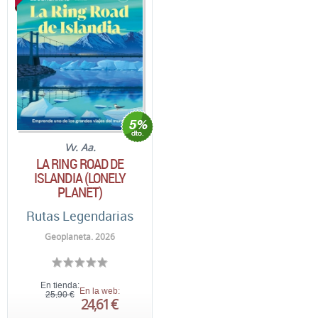
Vv. Aa.
LA RING ROAD DE
ISLANDIA (LONELY
PLANET)
Rutas Legendarias
Geoplaneta. 2026
En tienda:
En la web:
25,90 €
24,61 €