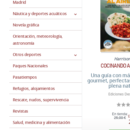
Madrid
Náutica y deportes acuáticos
Novela gráfica
Orientación, meteorología,
astronomía
Otros deportes
Harriso
COCINANDO AL
Paques Nacionales
Una guía con má
Pasatiempos
gourmet, perfecta
plena na
Refugios, alojamientos
Ediciones Des
Rescate, nudos, supervivencia
Revistas
En tienda:
E
25,00 €
Salud, medicina y alimentación