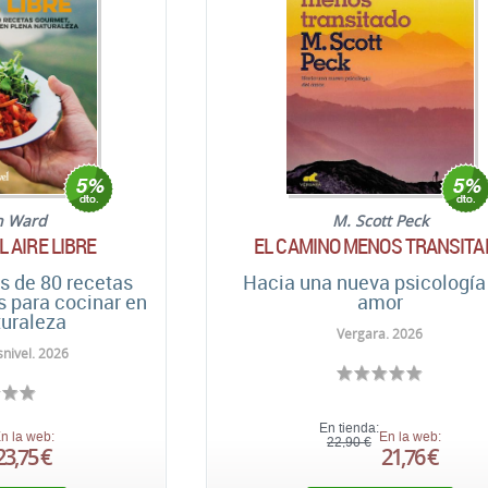
n Ward
M. Scott Peck
 AIRE LIBRE
EL CAMINO MENOS TRANSITA
s de 80 recetas
Hacia una nueva psicología
s para cocinar en
amor
turaleza
Vergara. 2026
nivel. 2026
En tienda:
n la web:
En la web:
22,90 €
23,75 €
21,76 €