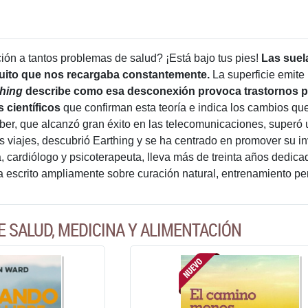
ión a tantos problemas de salud? ¡Está bajo tus pies!
Las suela
rcuito que nos recargaba constantemente.
La superficie emite 
thing
describe como esa desconexión provoca trastornos ps
 científicos
que confirman esta teoría e indica los cambios qu
Ober, que alcanzó gran éxito en las telecomunicaciones, supe
s viajes, descubrió Earthing y se ha centrado en promover su in
tra, cardiólogo y psicoterapeuta, lleva más de treinta años ded
a escrito ampliamente sobre curación natural, entrenamiento per
E SALUD, MEDICINA Y ALIMENTACIÓN