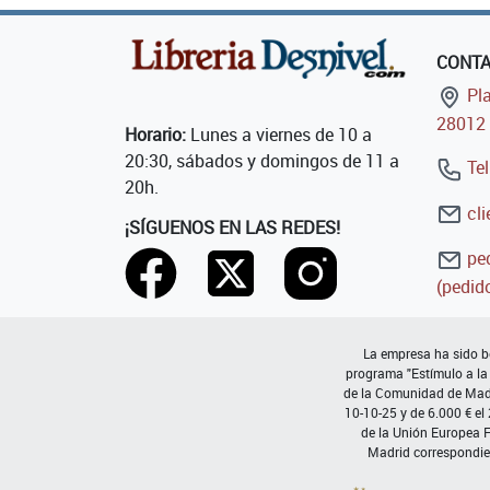
CONT
Pla
28012 
Horario:
Lunes a viernes de 10 a
20:30, sábados y domingos de 11 a
Tel
20h.
cli
¡SÍGUENOS EN LAS REDES!
ped
(pedido
La empresa ha sido be
programa "Estímulo a la
de la Comunidad de Madri
10-10-25 y de 6.000 € el
de la Unión Europea 
Madrid correspondie