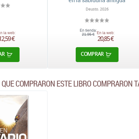
en la sabiduría antigua
Deusto. 2026
En tienda:
n la web:
En la web:
21,95 €
12,59 €
20,85 €
AR
COMPRAR
S QUE COMPRARON ESTE LIBRO COMPRARON T