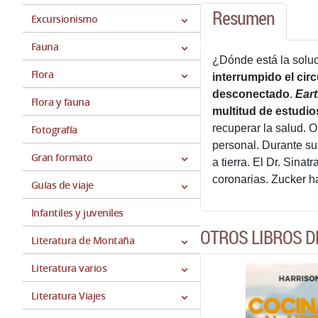
Resumen
Excursionismo
Fauna
¿Dónde está la soluc
Flora
interrumpido el ci
desconectado
.
Ear
Flora y fauna
multitud de estudios
recuperar la salud. 
Fotografía
personal. Durante su
Gran formato
a tierra. El Dr. Sina
coronarias. Zucker h
Guías de viaje
Infantiles y juveniles
OTROS LIBROS D
Literatura de Montaña
Literatura varios
Literatura Viajes