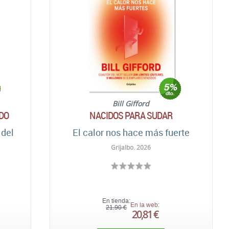
Bill Gifford
DO
NACIDOS PARA SUDAR
 del
El calor nos hace más fuerte
Grijalbo. 2026
En tienda:
En la web:
21,90 €
20,81 €