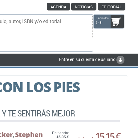
AGENDA
NOTICIAS
EDITORIAL
0 artículos
0 €
scar
Entre en su cuenta de usuario
CON LOS PIES
 Y TE SENTIRÁS MEJOR
cker
Stephen
15,15 €
En tienda:
,
15,95 €