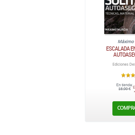
Máximo 
ESCALADA EN
AUTOASE
Ediciones Des
En tienda:
E
18,00 €
COMPR