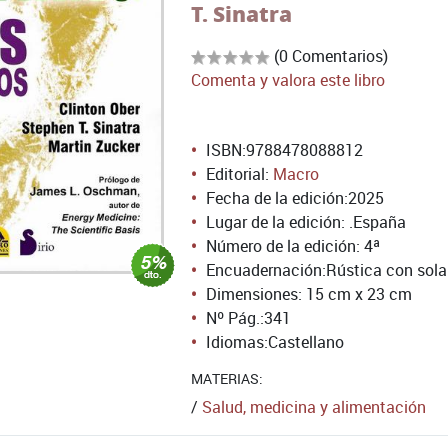
T. Sinatra
(0 Comentarios)
Comenta y valora este libro
ISBN:
9788478088812
Editorial:
Macro
Fecha de la edición:
2025
Lugar de la edición: .España
Número de la edición:
4ª
Encuadernación:
Rústica con sol
Dimensiones: 15 cm x 23 cm
Nº Pág.:
341
Idiomas:
Castellano
MATERIAS:
/
Salud, medicina y alimentación