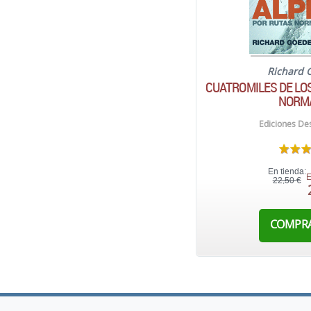
Richard 
CUATROMILES DE LO
NORM
Ediciones Des
En tienda:
E
22,50 €
COMPR