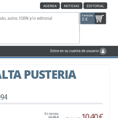
AGENDA
NOTICIAS
EDITORIAL
0 artículos
0 €
scar
Entre en su cuenta de usuario
ALTA PUSTERIA
994
10,40 €
En tienda:
10,95 €