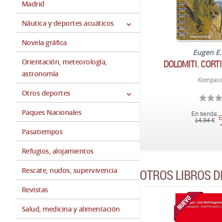
Madrid
Náutica y deportes acuáticos
Novela gráfica
Eugen E.
Orientación, meteorología,
DOLOMITI. CORT
astronomía
Kompass
Otros deportes
Paques Nacionales
En tienda:
E
14,94 €
Pasatiempos
Refugios, alojamientos
Rescate, nudos, supervivencia
OTROS LIBROS D
Revistas
Salud, medicina y alimentación