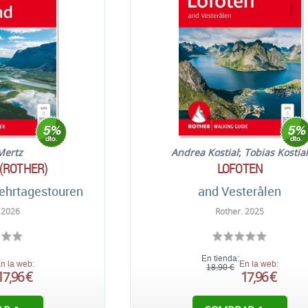
Mertz
Andrea Kostial
;
Tobias Kostia
(ROTHER)
LOFOTEN
ehrtagestouren
and Vesterålen
 2026
Rother. 2025
En tienda:
n la web:
En la web:
18,90 €
17,96 €
17,96 €