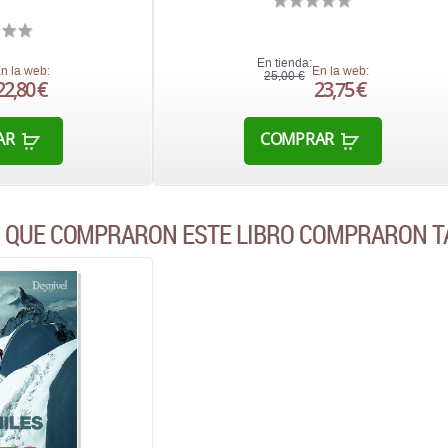
En tienda:
n la web:
En la web:
25,00 €
22,80 €
23,75 €
AR
COMPRAR
S QUE COMPRARON ESTE LIBRO COMPRARON T