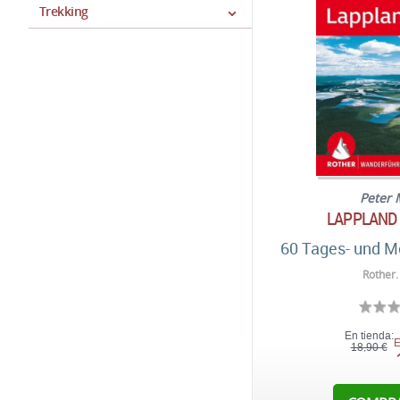
Trekking
Peter 
LAPPLAND 
60 Tages- und M
Rother.
En tienda:
E
18,90 €