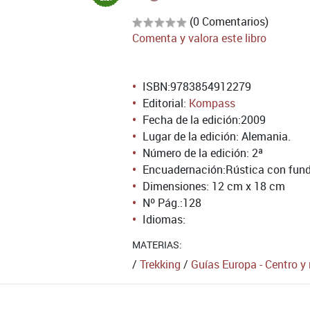
(0 Comentarios)
Comenta y valora este libro
ISBN:
9783854912279
Editorial:
Kompass
Fecha de la edición:
2009
Lugar de la edición: Alemania.
Número de la edición:
2ª
Encuadernación:
Rústica con fund
Dimensiones: 12 cm x 18 cm
Nº Pág.:
128
Idiomas:
MATERIAS:
/
Trekking
/
Guías Europa - Centro y 