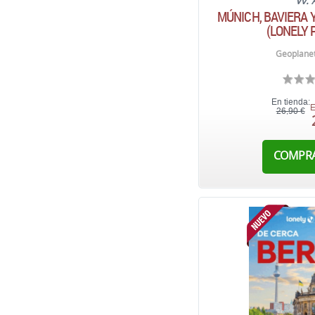
Vv. 
MÚNICH, BAVIERA 
(LONELY 
Geoplanet
En tienda:
E
26,90 €
COMPR