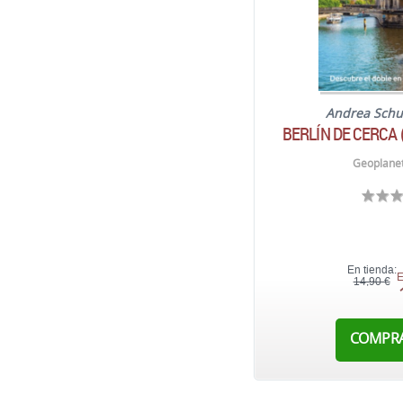
Andrea Schu
BERLÍN DE CERCA 
Geoplanet
En tienda:
E
14,90 €
COMPR