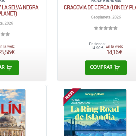
Aa.
Anna Kaminski
Y LA SELVA NEGRA
CRACOVIA DE CERCA (LONELY PL
PLANET)
Geoplaneta. 2026
a. 2026
En tienda:
n la web:
En la web:
14,90 €
25,56 €
14,16 €
AR
COMPRAR