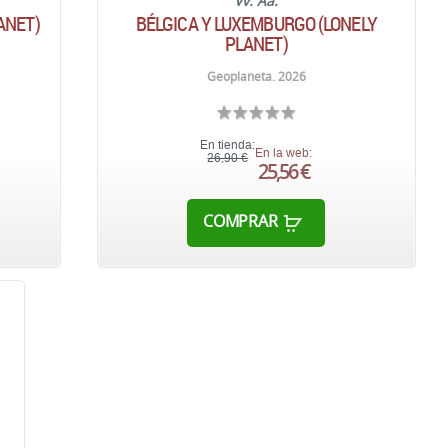
Vv. Aa.
ANET)
BÉLGICA Y LUXEMBURGO (LONELY
PLANET)
Geoplaneta. 2026
En tienda:
En la web:
26,90 €
25,56 €
COMPRAR