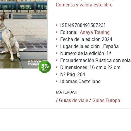
Comenta y valora este libro
ISBN:
9788491587231
Editorial:
Anaya Touring
Fecha de la edición:
2024
Lugar de la edición: .España
Número de la edición:
1ª
Encuadernación:
Rústica con sol
Dimensiones: 16 cm x 22 cm
Nº Pág.:
264
Idiomas:
Castellano
MATERIAS:
/
Guías de viaje
/
Guías Europa