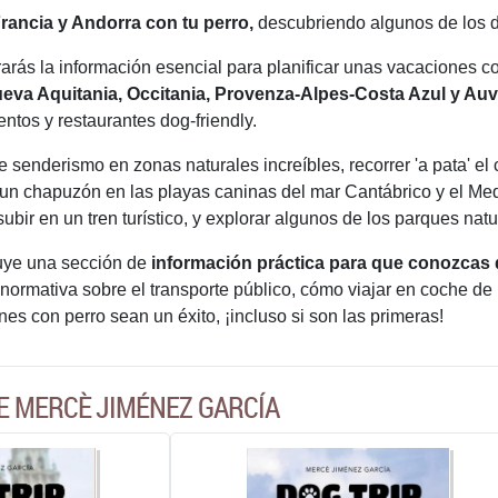
Francia y Andorra con tu perro,
descubriendo algunos de los de
rarás la información esencial para planificar unas vacaciones c
eva Aquitania, Occitania, Provenza-Alpes-Costa Azul y Au
ntos y restaurantes dog-friendly.
 senderismo en zonas naturales increíbles, recorrer 'a pata' el
 un chapuzón en las playas caninas del mar Cantábrico y el Medit
ubir en un tren turístico, y explorar algunos de los parques nat
uye una sección de
información práctica para que conozcas
 normativa sobre el transporte público, cómo viajar en coche de
es con perro sean un éxito, ¡incluso si son las primeras!
E MERCÈ JIMÉNEZ GARCÍA