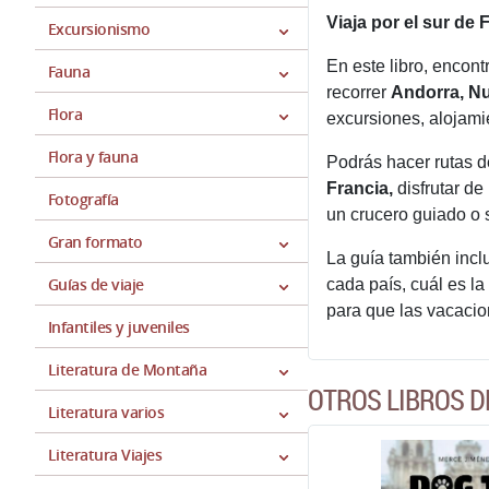
Viaja por el sur de 
Excursionismo
En este libro, encont
Fauna
recorrer
Andorra, Nu
Flora
excursiones, alojamie
Flora y fauna
Podrás hacer rutas de
Francia,
disfrutar de
Fotografía
un crucero guiado o s
Gran formato
La guía también incl
Guías de viaje
cada país, cuál es la
para que las vacacion
Infantiles y juveniles
Literatura de Montaña
OTROS LIBROS D
Literatura varios
Literatura Viajes