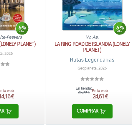
lte-Peevers
Vv. Aa.
(LONELY PLANET)
LA RING ROAD DE ISLANDIA (LONELY
PLANET)
a. 2026
Rutas Legendarias
Geoplaneta. 2026
En tienda:
n la web:
En la web:
25,90 €
14,16 €
24,61 €
AR
COMPRAR