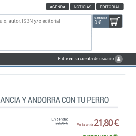
AGENDA
NOTICIAS
EDITORIAL
0 artículos
0 €
scar
Entre en su cuenta de usuario
RANCIA Y ANDORRA CON TU PERRO
21,80 €
En tienda:
22,95 €
En la web: