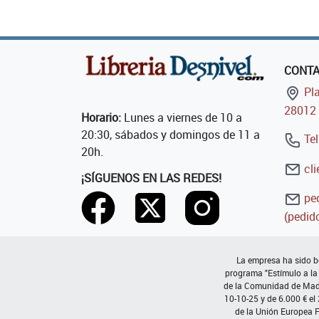
CONT
Pla
28012 
Horario:
Lunes a viernes de 10 a
20:30, sábados y domingos de 11 a
Tel
20h.
cli
¡SÍGUENOS EN LAS REDES!
ped
(pedido
La empresa ha sido be
programa "Estímulo a la
de la Comunidad de Madri
10-10-25 y de 6.000 € el
de la Unión Europea 