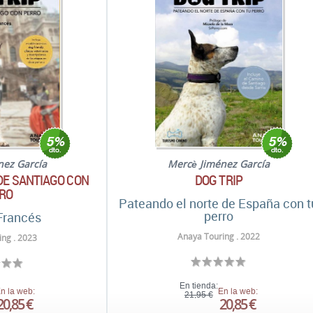
nez García
Mercè Jiménez García
 DE SANTIAGO CON
DOG TRIP
RO
Pateando el norte de España con t
perro
Francés
Anaya Touring . 2022
ng . 2023
En tienda:
n la web:
En la web:
21,95 €
20,85 €
20,85 €