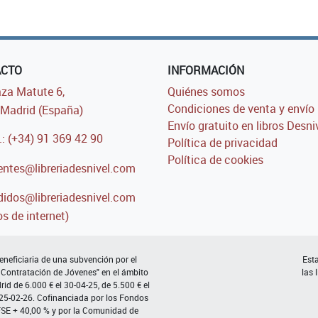
ACTO
INFORMACIÓN
za Matute 6,
Quiénes somos
Condiciones de venta y envío
Madrid (España)
Envío gratuito en libros Desni
.: (+34) 91 369 42 90
Política de privacidad
Política de cookies
entes@libreriadesnivel.com
idos@libreriadesnivel.com
s de internet)
neficiaria de una subvención por el
Esta
 Contratación de Jóvenes" en el ámbito
las 
d de 6.000 € el 30-04-25, de 5.500 € el
 25-02-26. Cofinanciada por los Fondos
FSE + 40,00 % y por la Comunidad de