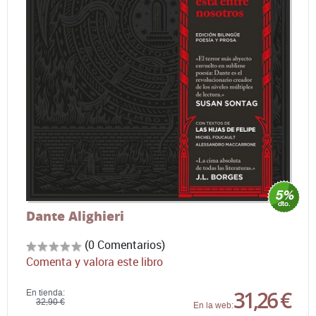
Dante Alighieri
(0 Comentarios)
Comenta y valora este libro
31,26 €
En tienda:
32,90 €
En la web: