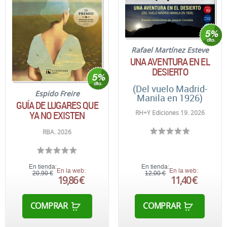
Rafael Martínez Esteve
UNA AVENTURA EN EL
DESIERTO
(Del vuelo Madrid-
Espido Freire
Manila en 1926)
GUÍA DE LUGARES QUE
RH+Y Ediciones 19. 2026
YA NO EXISTEN
RBA. 2026
En tienda:
En tienda:
En la web:
En la web:
20,90 €
12,00 €
19,86 €
11,40 €
COMPRAR
COMPRAR