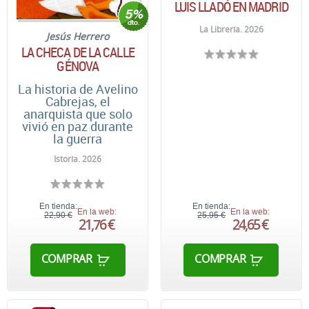
LUIS LLADÓ EN MADRID
La Librería. 2026
Jesús Herrero
LA CHECA DE LA CALLE
GÉNOVA
La historia de Avelino
Cabrejas, el
anarquista que solo
vivió en paz durante
la guerra
Istoría. 2026
En tienda:
En tienda:
En la web:
En la web:
22,90 €
25,95 €
21,76 €
24,65 €
COMPRAR
COMPRAR