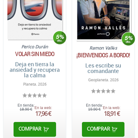
Perico Durán
Ramon Vallès
VOLAR SIN MIEDO
¡BIENVENIDOS A BORDO!
Deja en tierra la
Les escribe su
ansiedad y recupera
comandante
la calma
Geoplaneta. 2026
Planeta. 2026
En tienda:
En tienda:
En la web:
En la web:
18,90 €
19,90 €
17,96 €
18,91 €
COMPRAR
COMPRAR