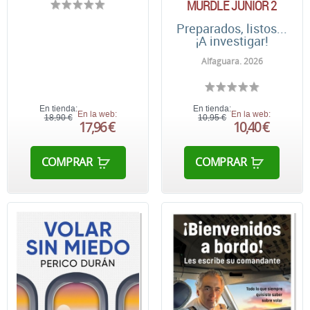
MURDLE JÚNIOR 2
Preparados, listos...
¡A investigar!
Alfaguara. 2026
En tienda:
En tienda:
En la web:
En la web:
18,90 €
10,95 €
17,96 €
10,40 €
COMPRAR
COMPRAR