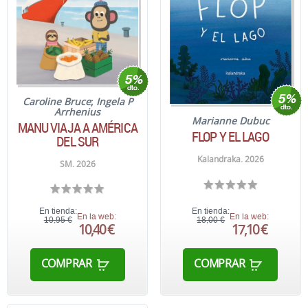
Caroline Bruce
;
Ingela P
Arrhenius
Marianne Dubuc
MANU VIAJA A AMÉRICA
FLOP Y EL LAGO
DEL SUR
Kalandraka. 2026
SM. 2026
En tienda:
En tienda:
En la web:
En la web:
10,95 €
18,00 €
10,40 €
17,10 €
COMPRAR
COMPRAR