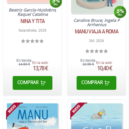
Beatriz García-Huidobro
;
Raquel Catalina
NINA Y TITA
Caroline Bruce
;
Ingela P
Arrhenius
MANU VIAJA A ROMA
Kalandraka. 2026
SM. 2026
En tienda:
En tienda:
En la web:
En la web:
14,50 €
10,95 €
13,78 €
10,40 €
COMPRAR
COMPRAR