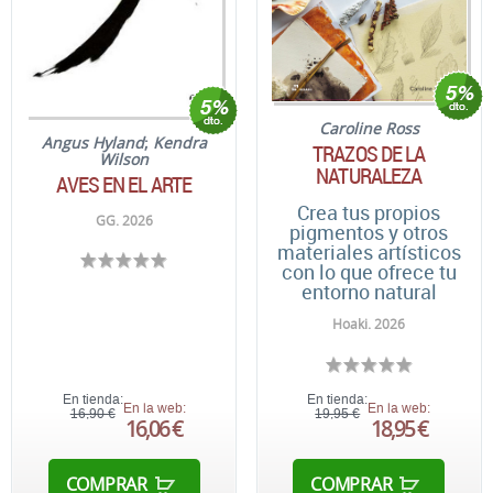
Caroline Ross
Angus Hyland
;
Kendra
TRAZOS DE LA
Wilson
NATURALEZA
AVES EN EL ARTE
Crea tus propios
GG. 2026
pigmentos y otros
materiales artísticos
con lo que ofrece tu
entorno natural
Hoaki. 2026
En tienda:
En tienda:
En la web:
En la web:
16,90 €
19,95 €
16,06 €
18,95 €
COMPRAR
COMPRAR