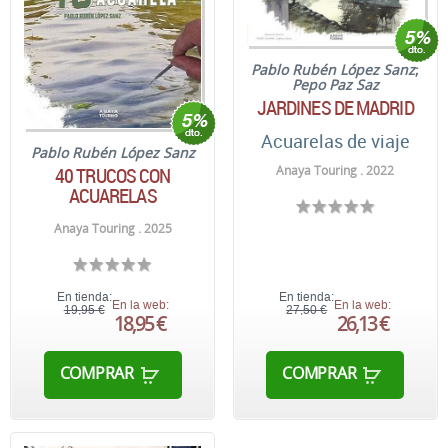
Pablo Rubén López Sanz
;
Pepo Paz Saz
JARDINES DE MADRID
Acuarelas de viaje
Pablo Rubén López Sanz
Anaya Touring . 2022
40 TRUCOS CON
ACUARELAS
Anaya Touring . 2025
En tienda:
En tienda:
En la web:
En la web:
19,95 €
27,50 €
18,95 €
26,13 €
COMPRAR
COMPRAR