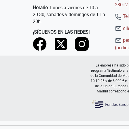
28012 
Horario:
Lunes a viernes de 10 a
20:30, sábados y domingos de 11 a
Tel
20h.
cli
¡SÍGUENOS EN LAS REDES!
ped
(pedido
La empresa ha sido be
programa "Estímulo a la
de la Comunidad de Madri
10-10-25 y de 6.000 € el
de la Unión Europea 
Madrid correspondie