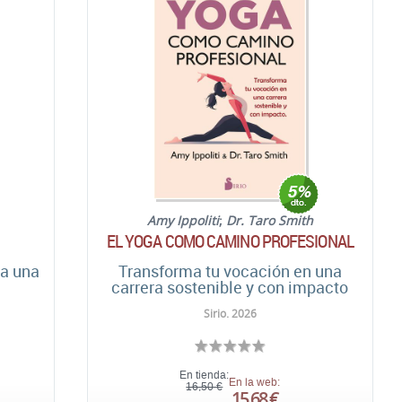
Amy Ippoliti
;
Dr. Taro Smith
EL YOGA COMO CAMINO PROFESIONAL
ra una
Transforma tu vocación en una
carrera sostenible y con impacto
Sirio. 2026
En tienda:
En la web:
16,50 €
15,68 €