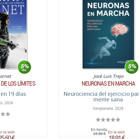
Jornet
José Luis Trejo
 DE LOS LÍMITES
NEURONAS EN MARCHA
en 19 días
Neurociencia del ejercicio pa
mente sana
s. 2026
Geoplaneta. 2026
En tienda:
n la web:
En la web:
19,90 €
25,60 €
18,91 €