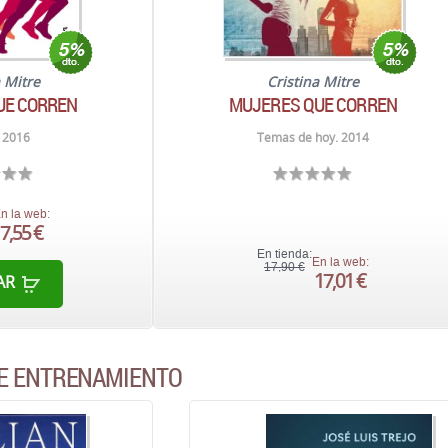
a Mitre
Cristina Mitre
UE CORREN
MUJERES QUE CORREN
 2016
Temas de hoy. 2014
n la web:
7,55 €
En tienda:
En la web:
17,90 €
17,01 €
AR
DE ENTRENAMIENTO