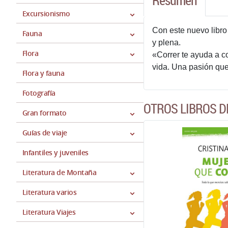
Resumen
Excursionismo
Con este nuevo libro
Fauna
y plena.
Flora
«Correr te ayuda a c
vida. Una pasión qu
Flora y fauna
Fotografía
OTROS LIBROS D
Gran formato
Guías de viaje
Infantiles y juveniles
Literatura de Montaña
Literatura varios
Literatura Viajes