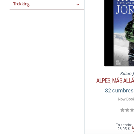
Trekking
Kilian 
ALPES, MÁS ALLÁ
82 cumbres 
Now Book
En tienda:
E
26,95 €