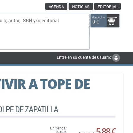
AGENDA
NOTICIAS
EDITORIAL
0 artículos
0 €
scar
Entre en su cuenta de usuario
IVIR A TOPE DE
OLPE DE ZAPATILLA
5,88 €
En tienda:
6,19 €