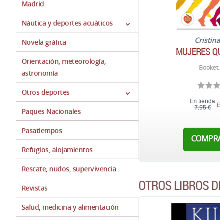
Madrid
Náutica y deportes acuáticos
Cristin
Novela gráfica
MUJERES Q
Orientación, meteorología,
Booket.
astronomía
Otros deportes
En tienda:
E
7,95 €
Paques Nacionales
Pasatiempos
COMPR
Refugios, alojamientos
Rescate, nudos, supervivencia
OTROS LIBROS 
Revistas
Salud, medicina y alimentación