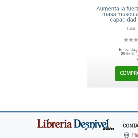
Aumenta la fuerz
masa muscular
capacidad 
Tutor.
En tienda:
E
29,95 €
COMPR
CONT
Pla