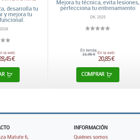
Mejora tu técnica, evita lesiones,
perfecciona tu entrenamiento
a, desarrolla tu
 y mejora tu
DK. 2025
funcional.
 2026
En tienda:
n la web:
En la web:
21,95 €
28,45 €
20,85 €
AR
COMPRAR
ACTO
INFORMACIÓN
za Matute 6,
Quiénes somos