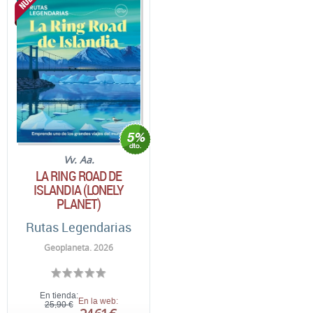
Vv. Aa.
LA RING ROAD DE
ISLANDIA (LONELY
PLANET)
Rutas Legendarias
Geoplaneta. 2026
En tienda:
En la web:
25,90 €