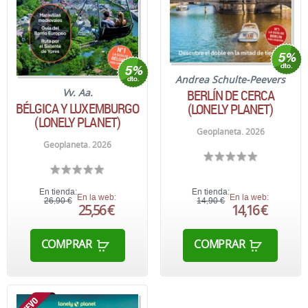
Andrea Schulte-Peevers
BERLÍN DE CERCA
Vv. Aa.
BÉLGICA Y LUXEMBURGO
(LONELY PLANET)
(LONELY PLANET)
Geoplaneta. 2026
Geoplaneta. 2026
En tienda:
En tienda:
En la web:
En la web:
26,90 €
14,90 €
25,56 €
14,16 €
COMPRAR
COMPRAR