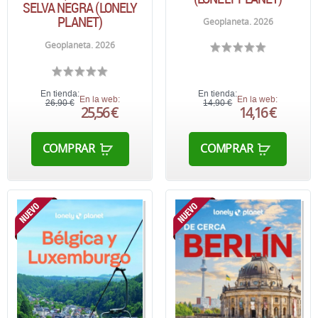
SELVA NEGRA (LONELY
PLANET)
Geoplaneta. 2026
Geoplaneta. 2026
En tienda:
En tienda:
En la web:
En la web:
26,90 €
14,90 €
25,56 €
14,16 €
COMPRAR
COMPRAR