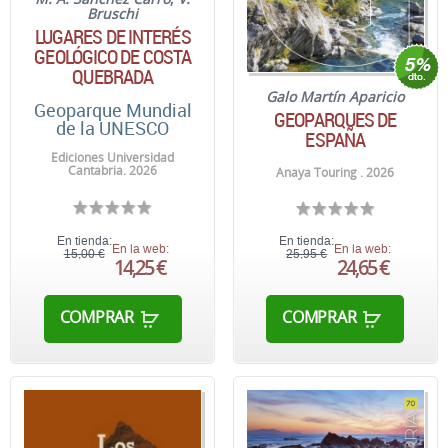
Bruschi
LUGARES DE INTERÉS
GEOLÓGICO DE COSTA
QUEBRADA
Galo Martín Aparicio
Geoparque Mundial
GEOPARQUES DE
de la UNESCO
ESPAÑA
Ediciones Universidad
Cantabria. 2026
Anaya Touring . 2026
En tienda:
En tienda:
En la web:
En la web:
15,00 €
25,95 €
14,25 €
24,65 €
COMPRAR
COMPRAR