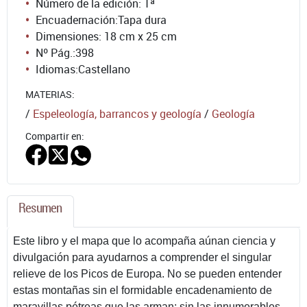
Número de la edición:
1ª
Encuadernación:
Tapa dura
Dimensiones: 18 cm x 25 cm
Nº Pág.:
398
Idiomas:
Castellano
MATERIAS:
/
Espeleología, barrancos y geología
/
Geología
Compartir en:
Resumen
Este libro y el mapa que lo acompaña aúnan ciencia y
divulgación para ayudarnos a comprender el singular
relieve de los Picos de Europa. No se pueden entender
estas montañas sin el formidable encadenamiento de
maravillas pétreas que las arman; sin las innumerables