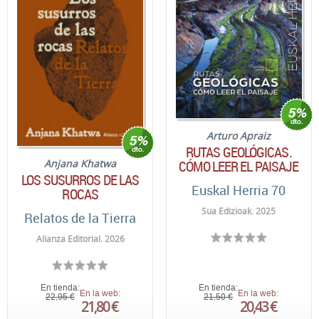
Arturo Apraiz
RUTAS GEOLÓGICAS.
CÓMO LEER EL PAISAJE
Anjana Khatwa
LOS SUSURROS DE LAS
Euskal Herria 70
ROCAS
Sua Edizioak. 2025
Relatos de la Tierra
Alianza Editorial. 2026
En tienda:
En tienda:
En la web:
En la web:
22,95 €
21,50 €
21,80 €
20,43 €