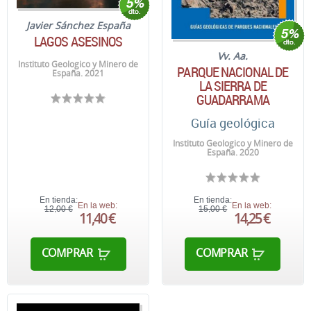
Javier Sánchez España
LAGOS ASESINOS
Vv. Aa.
Instituto Geologico y Minero de
PARQUE NACIONAL DE
España. 2021
LA SIERRA DE
GUADARRAMA
Guía geológica
Instituto Geologico y Minero de
España. 2020
En tienda:
En tienda:
En la web:
En la web:
12,00 €
15,00 €
11,40 €
14,25 €
COMPRAR
COMPRAR