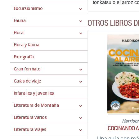
tonkatsu o el arroz c
Excursionismo
Fauna
OTROS LIBROS D
Flora
Flora y fauna
Fotografía
Gran formato
Guías de viaje
Infantiles y juveniles
Literatura de Montaña
Literatura varios
Harriso
COCINANDO AL
Literatura Viajes
Una guía con má