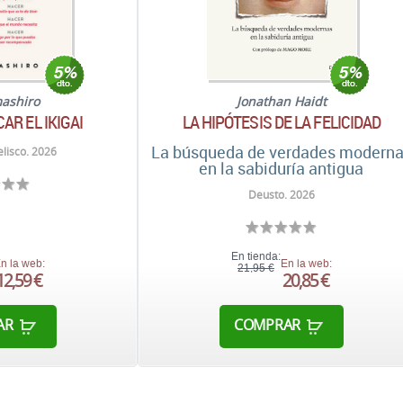
ashiro
Jonathan Haidt
AR EL IKIGAI
LA HIPÓTESIS DE LA FELICIDAD
La búsqueda de verdades modern
lisco. 2026
en la sabiduría antigua
Deusto. 2026
En tienda:
n la web:
En la web:
21,95 €
12,59 €
20,85 €
AR
COMPRAR