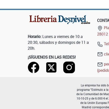
CONT
Pla
28012 
Horario:
Lunes a viernes de 10 a
20:30, sábados y domingos de 11 a
Tel
20h.
cli
¡SÍGUENOS EN LAS REDES!
ped
(pedido
La empresa ha sido be
programa "Estímulo a la
de la Comunidad de Madri
10-10-25 y de 6.000 € el
de la Unión Europea 
Madrid correspondie