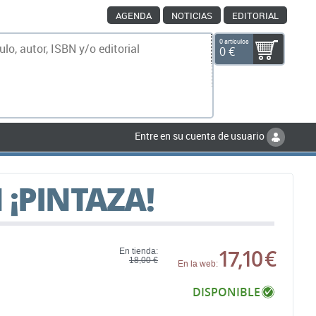
AGENDA
NOTICIAS
EDITORIAL
0 artículos
0 €
scar
Entre en su cuenta de usuario
 ¡PINTAZA!
17,10 €
En tienda:
18,00 €
En la web:
DISPONIBLE