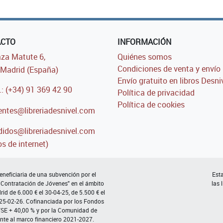
ACTO
INFORMACIÓN
za Matute 6,
Quiénes somos
Condiciones de venta y envío
Madrid (España)
Envío gratuito en libros Desni
.: (+34) 91 369 42 90
Política de privacidad
Política de cookies
entes@libreriadesnivel.com
idos@libreriadesnivel.com
s de internet)
neficiaria de una subvención por el
Esta
 Contratación de Jóvenes" en el ámbito
las 
d de 6.000 € el 30-04-25, de 5.500 € el
 25-02-26. Cofinanciada por los Fondos
FSE + 40,00 % y por la Comunidad de
nte al marco financiero 2021-2027.