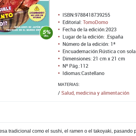
ISBN:
9788418739255
Editorial:
TomoDomo
Fecha de la edición:
2023
Lugar de la edición: .España
Número de la edición:
1ª
Encuadernación:
Rústica con sol
Dimensiones: 21 cm x 21 cm
Nº Pág.:
112
Idiomas:
Castellano
MATERIAS:
/
Salud, medicina y alimentación
a tradicional como el sushi, el ramen o el takoyaki, pasando p