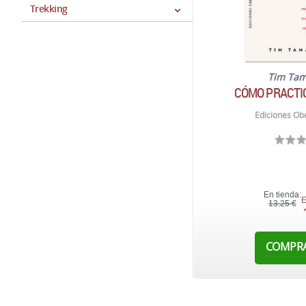
Trekking
Tim Tam
CÓMO PRACTIC
Ediciones Obe
En tienda:
E
13,25 €
COMPR