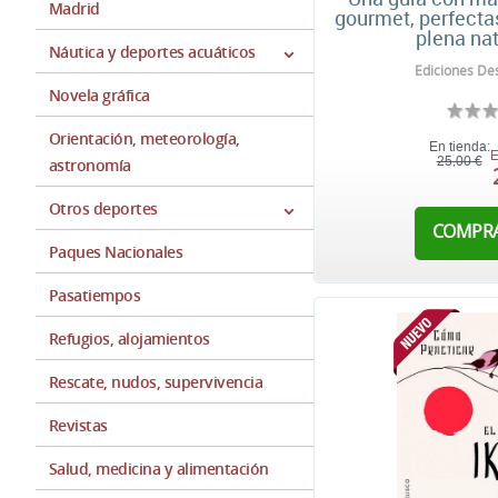
Madrid
gourmet, perfecta
plena na
Náutica y deportes acuáticos
Ediciones Des
Novela gráfica
Orientación, meteorología,
En tienda:
E
25,00 €
astronomía
Otros deportes
COMPR
Paques Nacionales
Pasatiempos
Refugios, alojamientos
Rescate, nudos, supervivencia
Revistas
Salud, medicina y alimentación