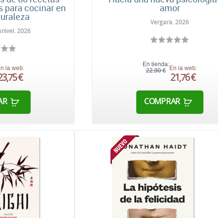
s para cocinar en
amor
turaleza
Vergara. 2026
nivel. 2026
En tienda:
n la web:
En la web:
22,90 €
23,75 €
21,76 €
AR
COMPRAR