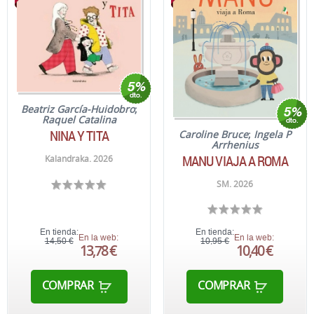
Beatriz García-Huidobro
;
Raquel Catalina
NINA Y TITA
Caroline Bruce
;
Ingela P
Arrhenius
MANU VIAJA A ROMA
Kalandraka. 2026
SM. 2026
En tienda:
En tienda:
En la web:
En la web:
14,50 €
10,95 €
13,78 €
10,40 €
COMPRAR
COMPRAR