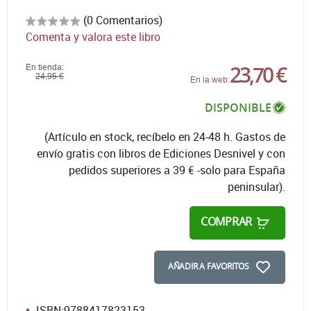
(0 Comentarios)
Comenta y valora este libro
23,70 €
En tienda:
24,95 €
En la web:
DISPONIBLE
(Artículo en stock, recíbelo en 24-48 h. Gastos de
envío gratis con libros de Ediciones Desnivel y con
pedidos superiores a 39 € -solo para España
peninsular).
COMPRAR
AÑADIR A FAVORITOS
ISBN:
9788417823153