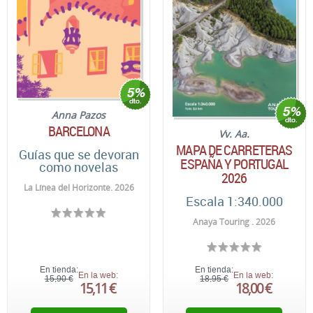
Anna Pazos
BARCELONA
Vv. Aa.
MAPA DE CARRETERAS
Guías que se devoran
ESPAÑA Y PORTUGAL
como novelas
2026
La Línea del Horizonte. 2026
Escala 1:340.000
Anaya Touring . 2026
En tienda:
En tienda:
En la web:
En la web:
15,90 €
18,95 €
15,11 €
18,00 €