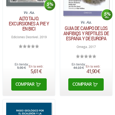
Vv. Aa.
ALTO TAJO.
Vv. Aa.
EXCURSIONES A PIE Y
GUIA DE CAMPO DE LOS
EN BICI
ANFIBIOS Y REPTILES DE
Ediciones Desnivel. 2019
ESPAÑA Y DE EUROPA
Omega. 2017
En tienda:
En tienda:
En la web:
En la web:
5,90 €
44,10 €
5,61 €
41,90 €
COMPRAR
COMPRAR