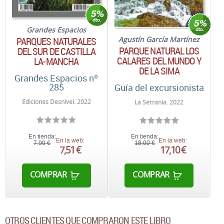
Grandes Espacios
PARQUES NATURALES
Agustín García Martínez
PARQUE NATURAL LOS
DEL SUR DE CASTILLA
CALARES DEL MUNDO Y
LA-MANCHA
DE LA SIMA
Grandes Espacios nº
285
Guía del excursionista
Ediciones Desnivel. 2022
La Serranía. 2022
En tienda:
En tienda:
En la web:
En la web:
7,90 €
18,00 €
7,51 €
17,10 €
COMPRAR
COMPRAR
OTROS CLIENTES QUE COMPRARON ESTE LIBRO