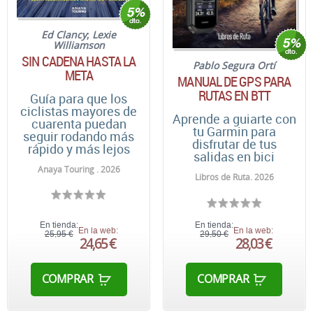
Ed Clancy
;
Lexie
Williamson
SIN CADENA HASTA LA
Pablo Segura Ortí
META
MANUAL DE GPS PARA
RUTAS EN BTT
Guía para que los
ciclistas mayores de
Aprende a guiarte con
cuarenta puedan
tu Garmin para
seguir rodando más
disfrutar de tus
rápido y más lejos
salidas en bici
Anaya Touring . 2026
Libros de Ruta. 2026
En tienda:
En tienda:
En la web:
En la web:
25,95 €
29,50 €
24,65 €
28,03 €
COMPRAR
COMPRAR