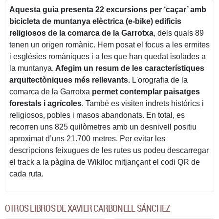
Aquesta guia presenta 22 excursions per ‘caçar’ amb
bicicleta de muntanya elèctrica (e-bike) edificis
religiosos de la comarca de la Garrotxa
, dels quals 89
tenen un origen romànic. Hem posat el focus a les ermites
i esglésies romàniques i a les que han quedat isolades a
la muntanya.
Afegim un resum de les característiques
arquitectòniques més rellevants.
L'orografia de la
comarca de la Garrotxa
permet contemplar paisatges
forestals i agrícoles
. També es visiten indrets històrics i
religiosos, pobles i masos abandonats. En total, es
recorren uns 825 quilòmetres amb un desnivell positiu
aproximat d’uns 21.700 metres. Per evitar les
descripcions feixugues de les rutes us podeu descarregar
el track a la pàgina de Wikiloc mitjançant el codi QR de
cada ruta.
OTROS LIBROS DE XAVIER CARBONELL SÁNCHEZ