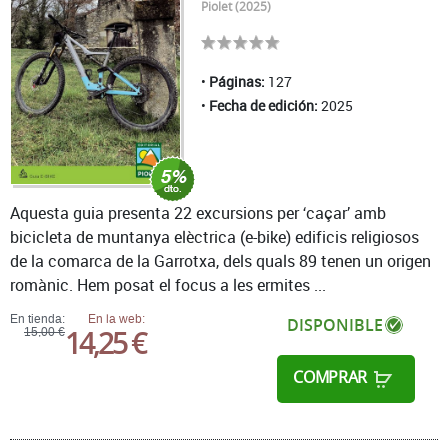
Piolet (2025)
Páginas:
127
Fecha de edición:
2025
Aquesta guia presenta 22 excursions per ‘caçar’ amb
bicicleta de muntanya elèctrica (e-bike) edificis religiosos
de la comarca de la Garrotxa, dels quals 89 tenen un origen
romànic. Hem posat el focus a les ermites ...
En tienda:
En la web:
DISPONIBLE
14,25 €
15,00 €
COMPRAR