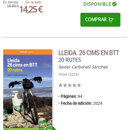
En tienda:
En la web:
DISPONIBLE
14,25 €
15,00 €
COMPRAR
LLEIDA. 26 CIMS EN BTT
20 RUTES
Xavier Carbonell Sánchez
Piolet (2024)
Páginas:
94
Fecha de edición:
2024